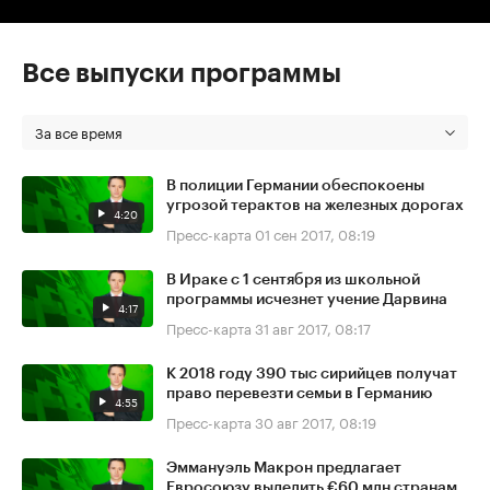
Все выпуски программы
За все время
В полиции Германии обеспокоены
угрозой терактов на железных дорогах
4:20
Пресс-карта
01 сен 2017, 08:19
В Ираке с 1 сентября из школьной
программы исчезнет учение Дарвина
4:17
Пресс-карта
31 авг 2017, 08:17
К 2018 году 390 тыс сирийцев получат
право перевезти семьи в Германию
4:55
Пресс-карта
30 авг 2017, 08:19
Эммануэль Макрон предлагает
Евросоюзу выделить €60 млн странам