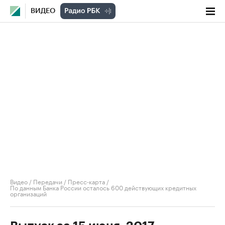
ВИДЕО
Видео
/
Передачи
/
Пресс-карта
/
По данным Банка России осталось 600 действующих кредитных
организаций