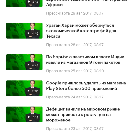
4:14
Африки
Пресс-карта
29 авг 2017, 08:17
Ураган Харви может обернуться
экономической катастрофой для
4:46
Техаса
Пресс-карта
28 авг 2017, 08:17
По борьбе с пластиком власти Индии
изъяли из магазинов 9 тонн пакетов
4:24
Пресс-карта
25 авг 2017, 08:19
Google пришлось удалить из магазина
Play Store более 500 приложений
7:30
Пресс-карта
24 авг 2017, 08:17
Дефицит ванили на мировом рынке
может привести к росту цен на
4:18
мороженое
Пресс-карта
23 авг 2017, 08:17