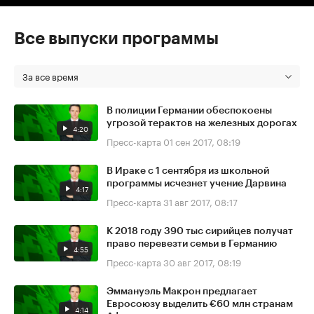
Все выпуски программы
За все время
В полиции Германии обеспокоены
угрозой терактов на железных дорогах
4:20
Пресс-карта
01 сен 2017, 08:19
В Ираке с 1 сентября из школьной
программы исчезнет учение Дарвина
4:17
Пресс-карта
31 авг 2017, 08:17
К 2018 году 390 тыс сирийцев получат
право перевезти семьи в Германию
4:55
Пресс-карта
30 авг 2017, 08:19
Эммануэль Макрон предлагает
Евросоюзу выделить €60 млн странам
4:14