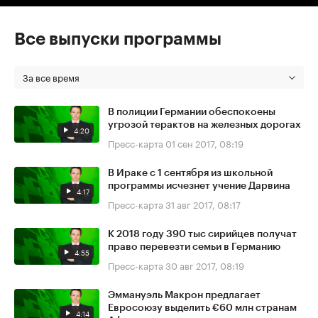
Все выпуски программы
За все время
В полиции Германии обеспокоены
угрозой терактов на железных дорогах
4:20
Пресс-карта
01 сен 2017, 08:19
В Ираке с 1 сентября из школьной
программы исчезнет учение Дарвина
4:17
Пресс-карта
31 авг 2017, 08:17
К 2018 году 390 тыс сирийцев получат
право перевезти семьи в Германию
4:55
Пресс-карта
30 авг 2017, 08:19
Эммануэль Макрон предлагает
Евросоюзу выделить €60 млн странам
4:14