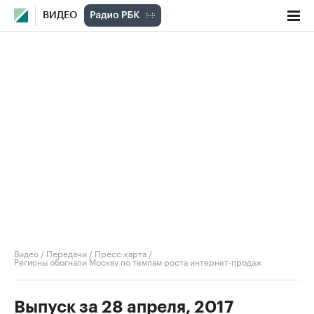
ВИДЕО
Видео
/
Передачи
/
Пресс-карта
/
Регионы обогнали Москву по темпам роста интернет-продаж
Выпуск за 28 апреля, 2017