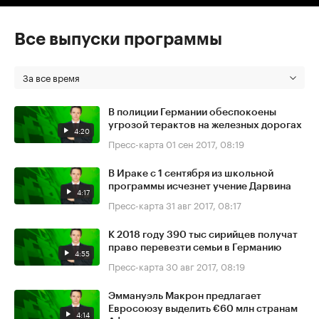
Все выпуски программы
За все время
В полиции Германии обеспокоены
угрозой терактов на железных дорогах
4:20
Пресс-карта
01 сен 2017, 08:19
В Ираке с 1 сентября из школьной
программы исчезнет учение Дарвина
4:17
Пресс-карта
31 авг 2017, 08:17
К 2018 году 390 тыс сирийцев получат
право перевезти семьи в Германию
4:55
Пресс-карта
30 авг 2017, 08:19
Эммануэль Макрон предлагает
Евросоюзу выделить €60 млн странам
4:14