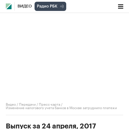
ВИДЕО
Видео
/
Передачи
/
Пресс-карта
/
Изменение налогового учета банков в Москве затруднило платежи
Выпуск за 24 апреля, 2017