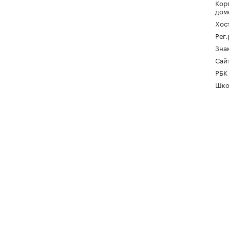
Кор
дом
Хос
Рег
Зна
Сайт
РБК
Шко