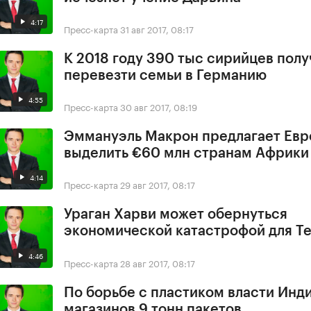
4:17
Пресс-карта
31 авг 2017, 08:17
К 2018 году 390 тыс сирийцев полу
перевезти семьи в Германию
4:55
Пресс-карта
30 авг 2017, 08:19
Эммануэль Макрон предлагает Ев
выделить €60 млн странам Африки
4:14
Пресс-карта
29 авг 2017, 08:17
Ураган Харви может обернуться
экономической катастрофой для Т
4:46
Пресс-карта
28 авг 2017, 08:17
По борьбе с пластиком власти Инди
магазинов 9 тонн пакетов