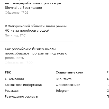
нефтеперерабатывающем заводе
Slovnaft в Братиславе
Общество, 17:02
В Запорожской области ввели режим
ЧС из-за перебоев с водой
Политика, 17:01
Как российские бизнес-школы
пересобирают программы под новую
реальность
Образование, 17:00
РБК
Социальные сети
Р
Мельникова выразила надежду, что
О компании
ВКонтакте
А
ситуация с визами на ЧЕ изменится
Контактная информация
Одноклассники
В
Спорт, 16:56
Редакция
Telegram
О
Размещение рекламы
П