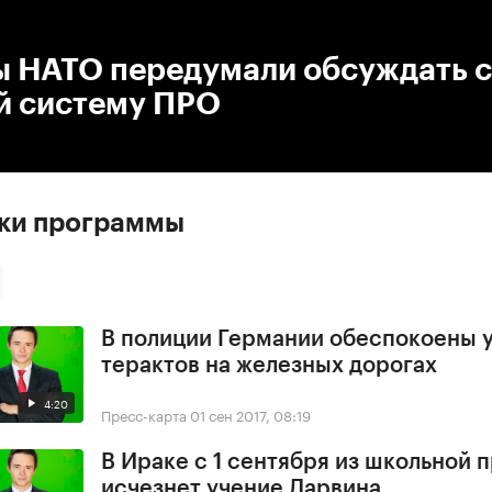
:00
/
00:00
ы НАТО передумали обсуждать с
й систему ПРО
ски программы
В полиции Германии обеспокоены 
терактов на железных дорогах
4:20
Пресс-карта
01 сен 2017, 08:19
В Ираке с 1 сентября из школьной
исчезнет учение Дарвина