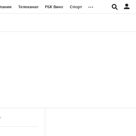
...
пании
Телеканал
РБК Вино
Спорт
ые проекты
Город
Стиль
Крипто
Спецпроекты СПб
логии и медиа
Финансы
О