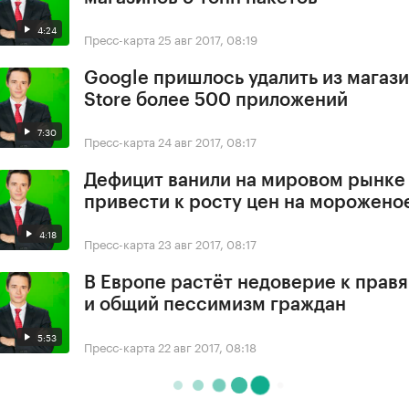
4:24
Пресс-карта
25 авг 2017, 08:19
Google пришлось удалить из магази
Store более 500 приложений
7:30
Пресс-карта
24 авг 2017, 08:17
Дефицит ванили на мировом рынке
привести к росту цен на морожено
4:18
Пресс-карта
23 авг 2017, 08:17
В Европе растёт недоверие к прав
и общий пессимизм граждан
5:53
Пресс-карта
22 авг 2017, 08:18