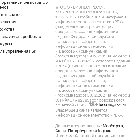
поративный регистратор
енов
© ООО «БИЗНЕСПРЕСС»,
АО «РОСБИЗНЕСКОНСАЛТИНГ»,
тинг сайтов
1995–2026
. Сообщения и материалы
.решения
информационного агентства «РБК»
(свидетельство о регистрации
комства
средства массовой информации
 знакомств podbor.ru
выдано Федеральной службой
по надзору в сфере связи,
 Курсы
информационных технологий
ла управления РБК
и массовых коммуникаций
(Роскомнадзор) 09.12.2015 за номером
ИА №ФС77-63848) и сетевого издания
«РБК» (свидетельство о регистрации
средства массовой информации
выдано Федеральной службой
по надзору в сфере связи,
информационных технологий
и массовых коммуникаций
(Роскомнадзор) 03.12.2021 за номером
ЭЛ №ФС77-82385) сопровождаются
пометкой «РБК».
letters@rbc.ru
18+
Владельцем сайта является
информационное агентство «РБК».
Данные предоставлены:
Мосбиржа
,
Санкт-Петербургская биржа
.
Индексы облигаций предоставлены