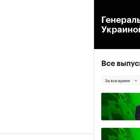
00
Генерал
Украино
Все выпу
За все время