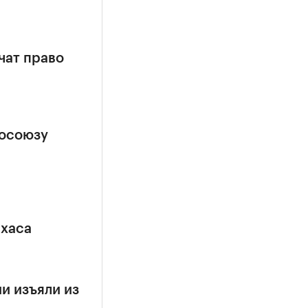
чат право
росоюзу
ехаса
и изъяли из