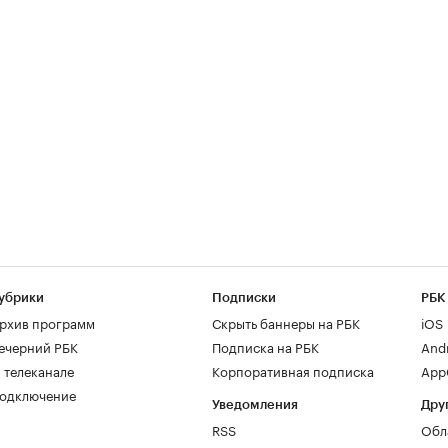
убрики
Подписки
РБК
рхив программ
Скрыть баннеры на РБК
iOS
ечерний РБК
Подписка на РБК
And
 телеканале
Корпоративная подписка
AppG
одключение
Уведомления
Дру
RSS
Обл