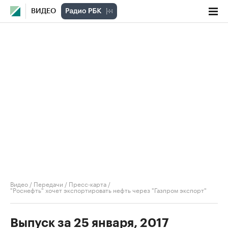
ВИДЕО
Видео
/
Передачи
/
Пресс-карта
/
"Роснефть" хочет экспортировать нефть через "Газпром экспорт"
Выпуск за 25 января, 2017