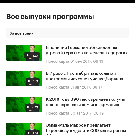
Все выпуски программы
За все время
В полиции Германии обеспокоены
угрозой терактов на железных дорогах
4:20
Пресс-карта
01 сен 2017, 08:19
В Ираке с 1 сентября из школьной
программы исчезнет учение Дарвина
4:17
Пресс-карта
31 авг 2017, 08:17
К 2018 году 390 тыс сирийцев получат
право перевезти семьи в Германию
4:55
Пресс-карта
30 авг 2017, 08:19
Эммануэль Макрон предлагает
Евросоюзу выделить €60 млн странам
4:14