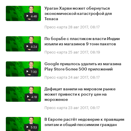
Ураган Харви может обернуться
экономической катастрофой для
4:46
Техаса
Пресс-карта
28 авг 2017, 08:17
По борьбе с пластиком власти Индии
изъяли из магазинов 9 тонн пакетов
4:24
Пресс-карта
25 авг 2017, 08:19
Google пришлось удалить из магазина
Play Store более 500 приложений
7:30
Пресс-карта
24 авг 2017, 08:17
Дефицит ванили на мировом рынке
может привести к росту цен на
4:18
мороженое
Пресс-карта
23 авг 2017, 08:17
В Европе растёт недоверие к правящим
элитам и общий пессимизм граждан
5:53