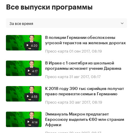
Все выпуски программы
За все время
В полиции Германии обеспокоены
угрозой терактов на железных дорогах
4:20
Пресс-карта
01 сен 2017, 08:19
В Ираке с 1 сентября из школьной
программы исчезнет учение Дарвина
4:17
Пресс-карта
31 авг 2017, 08:17
К 2018 году 390 тыс сирийцев получат
право перевезти семьи в Германию
4:55
Пресс-карта
30 авг 2017, 08:19
Эммануэль Макрон предлагает
Евросоюзу выделить €60 млн странам
4:14
Африки
Пресс-карта
29 авг 2017, 08:17