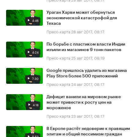
Ураган Харви может обернуться
экономической катастрофой для
4:46
Техаса
Пресс-карта
28 авг 2017, 08:17
По борьбе с пластиком власти Индии
изъяли из магазинов 9 тонн пакетов
4:24
Пресс-карта
25 авг 2017, 08:19
Google пришлось удалить из магазина
Play Store более 500 приложений
7:30
Пресс-карта
24 авг 2017, 08:17
Дефицит ванили на мировом рынке
может привести к росту цен на
4:18
мороженое
Пресс-карта
23 авг 2017, 08:17
В Европе растёт недоверие к правящим
элитам и общий пессимизм граждан
5:53