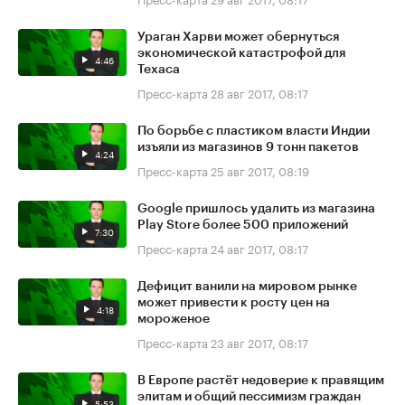
Ураган Харви может обернуться
экономической катастрофой для
4:46
Техаса
Пресс-карта
28 авг 2017, 08:17
По борьбе с пластиком власти Индии
изъяли из магазинов 9 тонн пакетов
4:24
Пресс-карта
25 авг 2017, 08:19
Google пришлось удалить из магазина
Play Store более 500 приложений
7:30
Пресс-карта
24 авг 2017, 08:17
Дефицит ванили на мировом рынке
может привести к росту цен на
4:18
мороженое
Пресс-карта
23 авг 2017, 08:17
В Европе растёт недоверие к правящим
элитам и общий пессимизм граждан
5:53