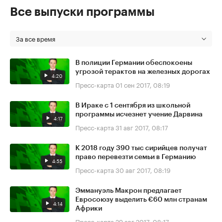
Все выпуски программы
За все время
В полиции Германии обеспокоены
угрозой терактов на железных дорогах
4:20
Пресс-карта
01 сен 2017, 08:19
В Ираке с 1 сентября из школьной
программы исчезнет учение Дарвина
4:17
Пресс-карта
31 авг 2017, 08:17
К 2018 году 390 тыс сирийцев получат
право перевезти семьи в Германию
4:55
Пресс-карта
30 авг 2017, 08:19
Эммануэль Макрон предлагает
Евросоюзу выделить €60 млн странам
4:14
Африки
Пресс-карта
29 авг 2017, 08:17