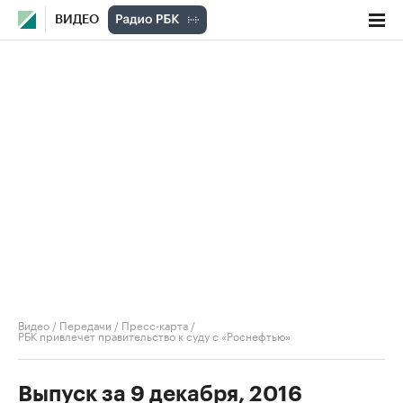
ВИДЕО
Видео
/
Передачи
/
Пресс-карта
/
РБК привлечет правительство к суду с «Роснефтью»
Выпуск за 9 декабря, 2016