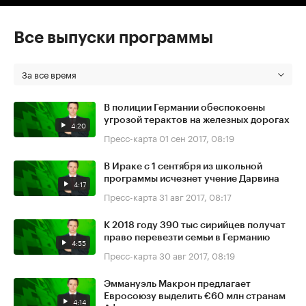
Все выпуски программы
За все время
В полиции Германии обеспокоены
угрозой терактов на железных дорогах
4:20
Пресс-карта
01 сен 2017, 08:19
В Ираке с 1 сентября из школьной
программы исчезнет учение Дарвина
4:17
Пресс-карта
31 авг 2017, 08:17
К 2018 году 390 тыс сирийцев получат
право перевезти семьи в Германию
4:55
Пресс-карта
30 авг 2017, 08:19
Эммануэль Макрон предлагает
Евросоюзу выделить €60 млн странам
4:14