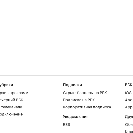
убрики
Подписки
РБК
рхив программ
Скрыть баннеры на РБК
iOS
ечерний РБК
Подписка на РБК
And
 телеканале
Корпоративная подписка
AppG
одключение
Уведомления
Дру
RSS
Обл
Кор