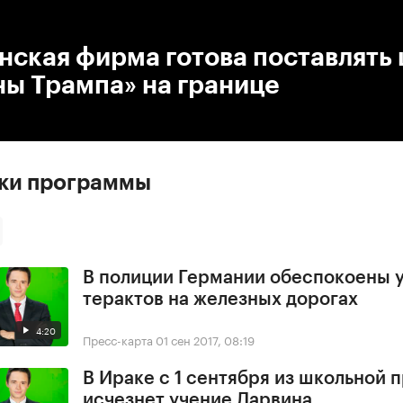
:00
/
00:00
нская фирма готова поставлять
ны Трампа» на границе
ски программы
В полиции Германии обеспокоены 
терактов на железных дорогах
4:20
Пресс-карта
01 сен 2017, 08:19
В Ираке с 1 сентября из школьной
исчезнет учение Дарвина