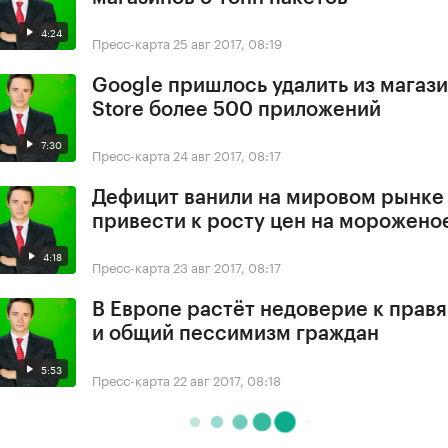
4:24
Пресс-карта
25 авг 2017, 08:19
Google пришлось удалить из магази
Store более 500 приложений
7:30
Пресс-карта
24 авг 2017, 08:17
Дефицит ванили на мировом рынке
привести к росту цен на морожено
4:18
Пресс-карта
23 авг 2017, 08:17
В Европе растёт недоверие к прав
и общий пессимизм граждан
5:53
Пресс-карта
22 авг 2017, 08:18