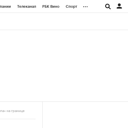
...
пании
Телеканал
РБК Вино
Спорт
ые проекты
Город
Стиль
Крипто
Спецпроекты СПб
логии и медиа
Финансы
па» на границе