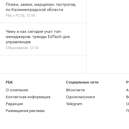
Пляжи, замки, марципан: гастрогид
по Калининградской области
РБК и РСХБ, 12:56
Чему и как сегодня учат топ-
менеджеров: тренды EdTech для
управленцев
Образование, 12:53
РБК
Социальные сети
Р
О компании
ВКонтакте
А
Контактная информация
Одноклассники
В
Редакция
Telegram
О
Размещение рекламы
П