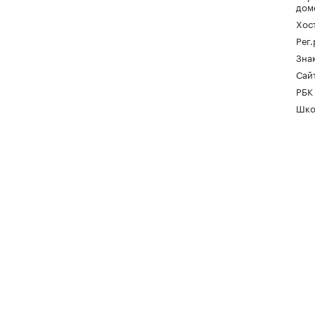
дом
Хос
Рег
Зна
Сайт
РБК
Шко