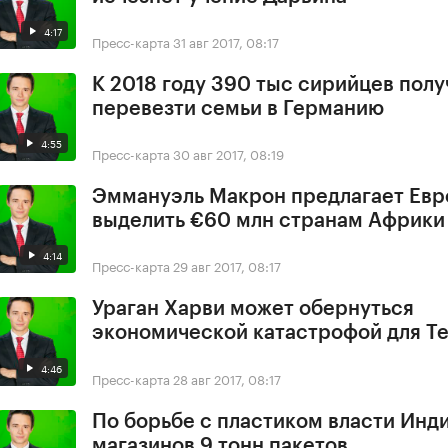
4:17
Пресс-карта
31 авг 2017, 08:17
К 2018 году 390 тыс сирийцев полу
перевезти семьи в Германию
4:55
Пресс-карта
30 авг 2017, 08:19
Эммануэль Макрон предлагает Ев
выделить €60 млн странам Африки
4:14
Пресс-карта
29 авг 2017, 08:17
Ураган Харви может обернуться
экономической катастрофой для Т
4:46
Пресс-карта
28 авг 2017, 08:17
По борьбе с пластиком власти Инди
магазинов 9 тонн пакетов