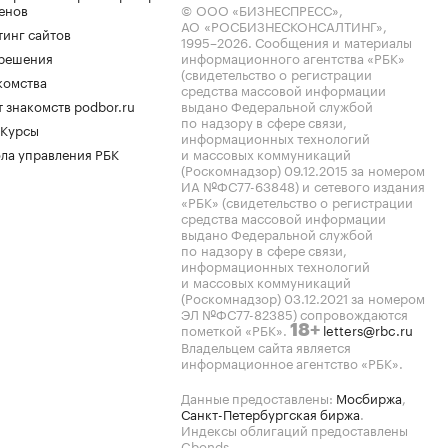
енов
© ООО «БИЗНЕСПРЕСС»,
АО «РОСБИЗНЕСКОНСАЛТИНГ»,
тинг сайтов
1995–2026
. Сообщения и материалы
.решения
информационного агентства «РБК»
(свидетельство о регистрации
комства
средства массовой информации
 знакомств podbor.ru
выдано Федеральной службой
по надзору в сфере связи,
 Курсы
информационных технологий
ла управления РБК
и массовых коммуникаций
(Роскомнадзор) 09.12.2015 за номером
ИА №ФС77-63848) и сетевого издания
«РБК» (свидетельство о регистрации
средства массовой информации
выдано Федеральной службой
по надзору в сфере связи,
информационных технологий
и массовых коммуникаций
(Роскомнадзор) 03.12.2021 за номером
ЭЛ №ФС77-82385) сопровождаются
пометкой «РБК».
letters@rbc.ru
18+
Владельцем сайта является
информационное агентство «РБК».
Данные предоставлены:
Мосбиржа
,
Санкт-Петербургская биржа
.
Индексы облигаций предоставлены
Cbonds.