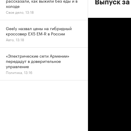
рассказали, как выжили без еды и в
Выпуск за
холоде
Свое дело, 13:18
Geely назвал цены на гибридный
кроссовер EX5 EM-R в России
Авто, 13:18
«Электрические сети Армении»
передадут в доверительное
управление
Политика, 13:16