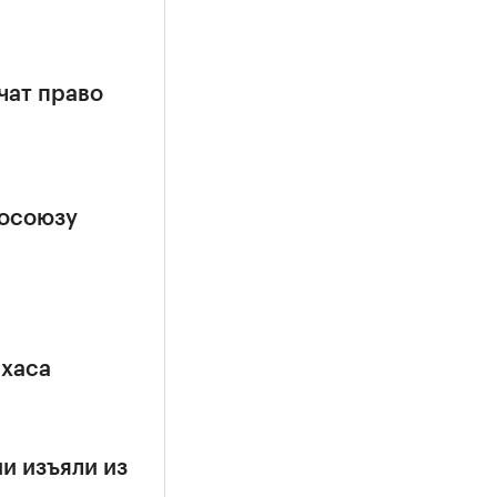
чат право
росоюзу
ехаса
и изъяли из