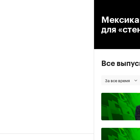
00
Мексика
для «сте
Все выпу
За все время