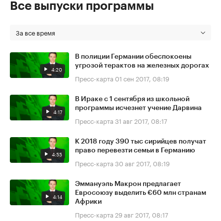
Все выпуски программы
За все время
В полиции Германии обеспокоены
угрозой терактов на железных дорогах
4:20
Пресс-карта
01 сен 2017, 08:19
В Ираке с 1 сентября из школьной
программы исчезнет учение Дарвина
4:17
Пресс-карта
31 авг 2017, 08:17
К 2018 году 390 тыс сирийцев получат
право перевезти семьи в Германию
4:55
Пресс-карта
30 авг 2017, 08:19
Эммануэль Макрон предлагает
Евросоюзу выделить €60 млн странам
4:14
Африки
Пресс-карта
29 авг 2017, 08:17