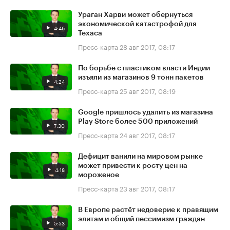
Ураган Харви может обернуться
экономической катастрофой для
4:46
Техаса
Пресс-карта
28 авг 2017, 08:17
По борьбе с пластиком власти Индии
изъяли из магазинов 9 тонн пакетов
4:24
Пресс-карта
25 авг 2017, 08:19
Google пришлось удалить из магазина
Play Store более 500 приложений
7:30
Пресс-карта
24 авг 2017, 08:17
Дефицит ванили на мировом рынке
может привести к росту цен на
4:18
мороженое
Пресс-карта
23 авг 2017, 08:17
В Европе растёт недоверие к правящим
элитам и общий пессимизм граждан
5:53