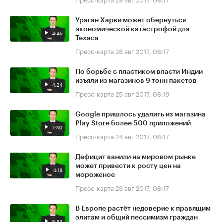
Ураган Харви может обернуться
экономической катастрофой для
4:46
Техаса
Пресс-карта
28 авг 2017, 08:17
По борьбе с пластиком власти Индии
изъяли из магазинов 9 тонн пакетов
4:24
Пресс-карта
25 авг 2017, 08:19
Google пришлось удалить из магазина
Play Store более 500 приложений
7:30
Пресс-карта
24 авг 2017, 08:17
Дефицит ванили на мировом рынке
может привести к росту цен на
4:18
мороженое
Пресс-карта
23 авг 2017, 08:17
В Европе растёт недоверие к правящим
элитам и общий пессимизм граждан
5:53