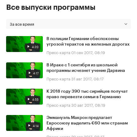
Все выпуски программы
За все время
В полиции Германии обеспокоены
угрозой терактов на железных дорогах
4:20
Пресс-карта
01 сен 2017, 08:19
В Ираке с 1 сентября из школьной
программы исчезнет учение Дарвина
4:17
Пресс-карта
31 авг 2017, 08:17
К 2018 году 390 тыс сирийцев получат
право перевезти семьи в Германию
4:55
Пресс-карта
30 авг 2017, 08:19
Эммануэль Макрон предлагает
Евросоюзу выделить €60 млн странам
4:14
Африки
Пресс-карта
29 авг 2017, 08:17