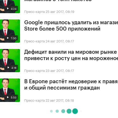
4:24
Пресс-карта
25 авг 2017, 08:19
Google пришлось удалить из магази
Store более 500 приложений
7:30
Пресс-карта
24 авг 2017, 08:17
Дефицит ванили на мировом рынке
привести к росту цен на морожено
4:18
Пресс-карта
23 авг 2017, 08:17
В Европе растёт недоверие к прав
и общий пессимизм граждан
5:53
Пресс-карта
22 авг 2017, 08:18