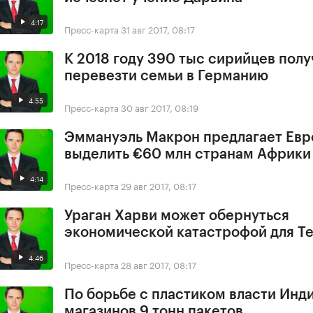
4:17
Пресс-карта
31 авг 2017, 08:17
К 2018 году 390 тыс сирийцев полу
перевезти семьи в Германию
4:55
Пресс-карта
30 авг 2017, 08:19
Эммануэль Макрон предлагает Ев
выделить €60 млн странам Африки
4:14
Пресс-карта
29 авг 2017, 08:17
Ураган Харви может обернуться
экономической катастрофой для Т
4:46
Пресс-карта
28 авг 2017, 08:17
По борьбе с пластиком власти Инди
магазинов 9 тонн пакетов