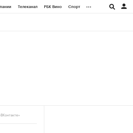
...
пании
Телеканал
РБК Вино
Спорт
ые проекты
Город
Стиль
Крипто
Спецпроекты СПб
логии и медиа
Финансы
«ВКонтакте»