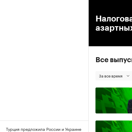
00
Налогова
азартных
Все выпу
За все время
Турция предложила России и Украине