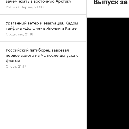
зачем ехать в восточную Арктику
Выпуск за 
РБК и УК Первая, 21:30
Ураганный ветер и эвакуация. Кадры
тайфуна «Долфин» в Японии и Китае
Общество, 21:18
Российский пятиборец завоевал
первое золото на ЧЕ после допуска с
флагом
Спорт, 21:17