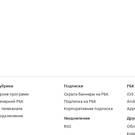
убрики
Подписки
РБК
рхив программ
Скрыть баннеры на РБК
iOS
ечерний РБК
Подписка на РБК
And
 телеканале
Корпоративная подписка
AppG
одключение
Уведомления
Дру
RSS
Обл
Кор