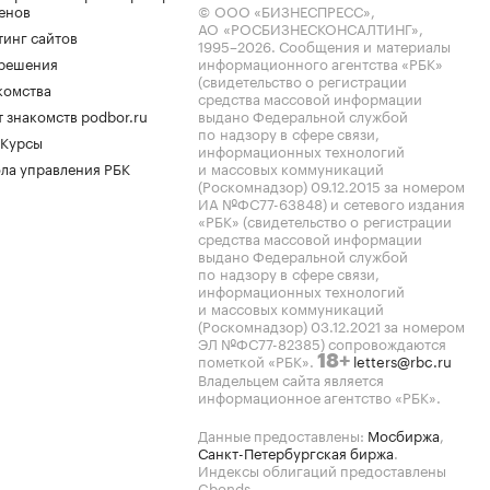
енов
© ООО «БИЗНЕСПРЕСС»,
АО «РОСБИЗНЕСКОНСАЛТИНГ»,
тинг сайтов
1995–2026
. Сообщения и материалы
.решения
информационного агентства «РБК»
(свидетельство о регистрации
комства
средства массовой информации
 знакомств podbor.ru
выдано Федеральной службой
по надзору в сфере связи,
 Курсы
информационных технологий
ла управления РБК
и массовых коммуникаций
(Роскомнадзор) 09.12.2015 за номером
ИА №ФС77-63848) и сетевого издания
«РБК» (свидетельство о регистрации
средства массовой информации
выдано Федеральной службой
по надзору в сфере связи,
информационных технологий
и массовых коммуникаций
(Роскомнадзор) 03.12.2021 за номером
ЭЛ №ФС77-82385) сопровождаются
пометкой «РБК».
letters@rbc.ru
18+
Владельцем сайта является
информационное агентство «РБК».
Данные предоставлены:
Мосбиржа
,
Санкт-Петербургская биржа
.
Индексы облигаций предоставлены
Cbonds.