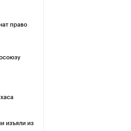
чат право
росоюзу
ехаса
и изъяли из