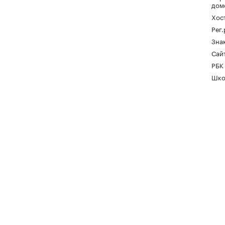
дом
Хос
Рег
Зна
Сайт
РБК
Шко