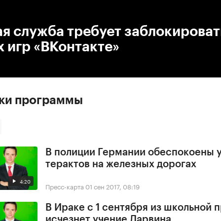
:00
/
00:00
я служба требует заблокироват
 игр «ВКонтакте»
ски программы
В полиции Германии обеспокоены 
терактов на железных дорогах
4:20
Пресс-карта
01 сен 2017, 08:19
В Ираке с 1 сентября из школьной
исчезнет учение Дарвина