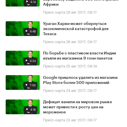
4:14
Африки
Пресс-карта
29 авг 2017, 08:17
Ураган Харви может обернуться
экономической катастрофой для
4:46
Техаса
Пресс-карта
28 авг 2017, 08:17
По борьбе с пластиком власти Индии
изъяли из магазинов 9 тонн пакетов
4:24
Пресс-карта
25 авг 2017, 08:19
Google пришлось удалить из магазина
Play Store более 500 приложений
7:30
Пресс-карта
24 авг 2017, 08:17
Дефицит ванили на мировом рынке
может привести к росту цен на
4:18
мороженое
Пресс-карта
23 авг 2017, 08:17