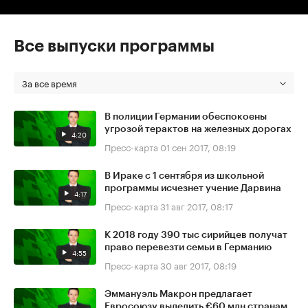
Все выпуски программы
За все время
В полиции Германии обеспокоены
угрозой терактов на железных дорогах
4:20
Пресс-карта
01 сен 2017, 08:19
В Ираке с 1 сентября из школьной
программы исчезнет учение Дарвина
4:17
Пресс-карта
31 авг 2017, 08:17
К 2018 году 390 тыс сирийцев получат
право перевезти семьи в Германию
4:55
Пресс-карта
30 авг 2017, 08:19
Эммануэль Макрон предлагает
Евросоюзу выделить €60 млн странам