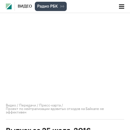
ВИДЕО
Видео
/
Передачи
/
Пресс-карта
/
Проект по нейтрализации ядовитых отходов на Байкале не
эффективен