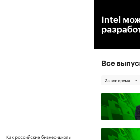
00
Intel мо
разрабо
Все выпу
За все время
Как российские бизнес-школы