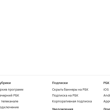
убрики
Подписки
РБК
рхив программ
Скрыть баннеры на РБК
iOS
ечерний РБК
Подписка на РБК
And
 телеканале
Корпоративная подписка
AppG
одключение
Уведомления
Дру