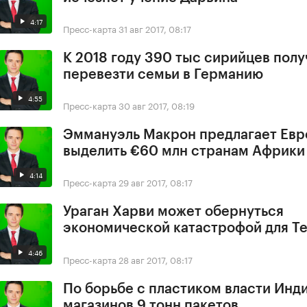
4:17
Пресс-карта
31 авг 2017, 08:17
К 2018 году 390 тыс сирийцев полу
перевезти семьи в Германию
4:55
Пресс-карта
30 авг 2017, 08:19
Эммануэль Макрон предлагает Ев
выделить €60 млн странам Африки
4:14
Пресс-карта
29 авг 2017, 08:17
Ураган Харви может обернуться
экономической катастрофой для Т
4:46
Пресс-карта
28 авг 2017, 08:17
По борьбе с пластиком власти Инди
магазинов 9 тонн пакетов