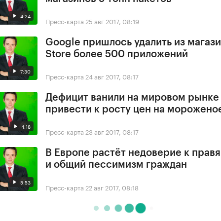
4:24
Пресс-карта
25 авг 2017, 08:19
Google пришлось удалить из магази
Store более 500 приложений
7:30
Пресс-карта
24 авг 2017, 08:17
Дефицит ванили на мировом рынке
привести к росту цен на морожено
4:18
Пресс-карта
23 авг 2017, 08:17
В Европе растёт недоверие к прав
и общий пессимизм граждан
5:53
Пресс-карта
22 авг 2017, 08:18