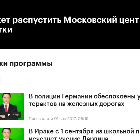
:00
/
00:00
жет распустить Московский цент
тки
ски программы
В полиции Германии обеспокоены 
терактов на железных дорогах
4:20
Пресс-карта
01 сен 2017, 08:19
В Ираке с 1 сентября из школьной
исчезнет учение Дарвина