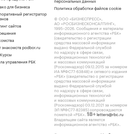
персональных данных
ако для бизнеса
Политика обработки файлов cookie
поративный регистратор
енов
© ООО «БИЗНЕСПРЕСС»,
АО «РОСБИЗНЕСКОНСАЛТИНГ»,
тинг сайтов
1995–2026
. Сообщения и материалы
.решения
информационного агентства «РБК»
(свидетельство о регистрации
комства
средства массовой информации
 знакомств podbor.ru
выдано Федеральной службой
по надзору в сфере связи,
 Курсы
информационных технологий
ла управления РБК
и массовых коммуникаций
(Роскомнадзор) 09.12.2015 за номером
ИА №ФС77-63848) и сетевого издания
«РБК» (свидетельство о регистрации
средства массовой информации
выдано Федеральной службой
по надзору в сфере связи,
информационных технологий
и массовых коммуникаций
(Роскомнадзор) 03.12.2021 за номером
ЭЛ №ФС77-82385) сопровождаются
пометкой «РБК».
letters@rbc.ru
18+
Владельцем сайта является
информационное агентство «РБК».