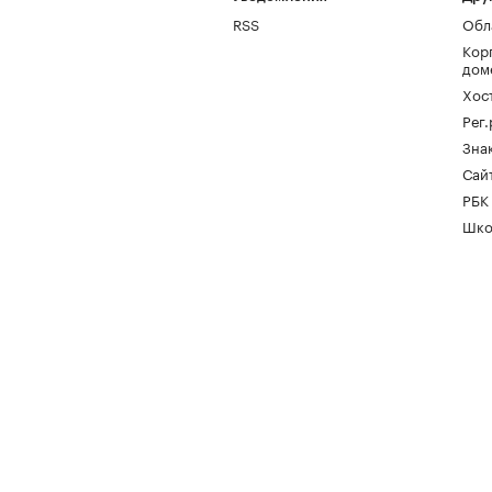
RSS
Обл
Кор
дом
Хос
Рег
Зна
Сайт
РБК
Шко