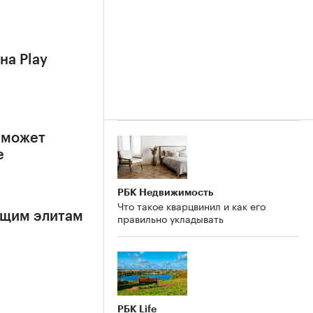
на Play
 может
е
РБК Недвижимость
Что такое кварцвинил и как его
ящим элитам
правильно укладывать
РБК Life