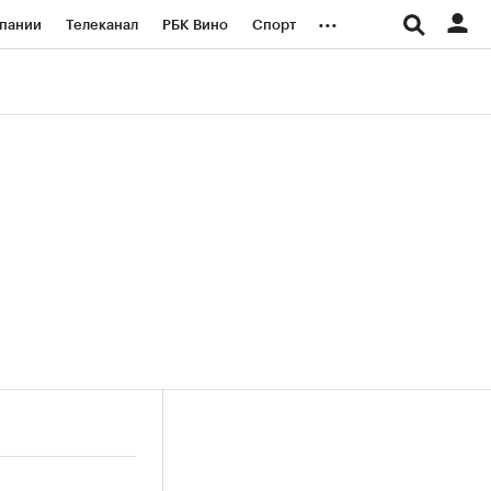
...
пании
Телеканал
РБК Вино
Спорт
ые проекты
Город
Стиль
Крипто
Спецпроекты СПб
логии и медиа
Финансы