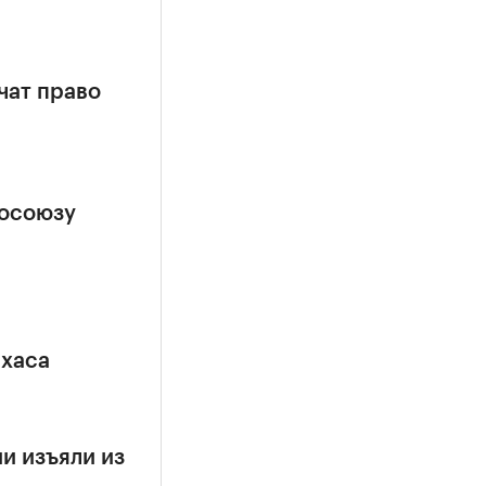
чат право
росоюзу
ехаса
и изъяли из