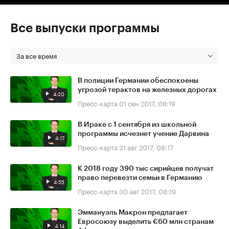
Все выпуски программы
За все время
В полиции Германии обеспокоены
угрозой терактов на железных дорогах
4:20
Пресс-карта
01 сен 2017, 08:19
В Ираке с 1 сентября из школьной
программы исчезнет учение Дарвина
4:17
Пресс-карта
31 авг 2017, 08:17
К 2018 году 390 тыс сирийцев получат
право перевезти семьи в Германию
4:55
Пресс-карта
30 авг 2017, 08:19
Эммануэль Макрон предлагает
Евросоюзу выделить €60 млн странам
4:14