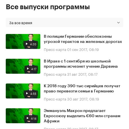
Все выпуски программы
За все время
В полиции Германии обеспокоены
угрозой терактов на железных дорогах
4:20
Пресс-карта
01 сен 2017, 08:19
В Ираке с 1 сентября из школьной
программы исчезнет учение Дарвина
4:17
Пресс-карта
31 авг 2017, 08:17
К 2018 году 390 тыс сирийцев получат
право перевезти семьи в Германию
4:55
Пресс-карта
30 авг 2017, 08:19
Эммануэль Макрон предлагает
Евросоюзу выделить €60 млн странам
4:14
Африки
Пресс-карта
29 авг 2017, 08:17