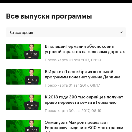
Все выпуски программы
За все время
В полиции Германии обеспокоены
угрозой терактов на железных дорогах
4:20
Пресс-карта
01 сен 2017, 08:19
В Ираке с 1 сентября из школьной
программы исчезнет учение Дарвина
4:17
Пресс-карта
31 авг 2017, 08:17
К 2018 году 390 тыс сирийцев получат
право перевезти семьи в Германию
4:55
Пресс-карта
30 авг 2017, 08:19
Эммануэль Макрон предлагает
Евросоюзу выделить €60 млн странам
4:14