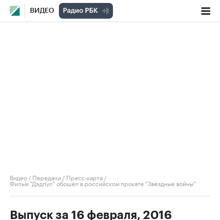
ВИДЕО
Видео
/
Передачи
/
Пресс-карта
/
Фильм "Дэдпул" обошёл в российском прокате "Звёздные войны"
Выпуск за 16 февраля, 2016