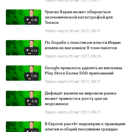
Ураган Харви может обернуться
экономической катастрофой для
4:46
Техаса
Пресс-карта
28 авг 2017, 08:17
По борьбе с пластиком власти Индии
изъяли из магазинов 9 тонн пакетов
4:24
Пресс-карта
25 авг 2017, 08:19
Google пришлось удалить из магазина
Play Store более 500 приложений
7:30
Пресс-карта
24 авг 2017, 08:17
Дефицит ванили на мировом рынке
может привести к росту цен на
4:18
мороженое
Пресс-карта
23 авг 2017, 08:17
В Европе растёт недоверие к правящим
элитам и общий пессимизм граждан
5:53