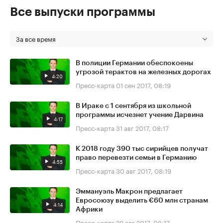
Все выпуски программы
За все время
В полиции Германии обеспокоены
угрозой терактов на железных дорогах
4:20
Пресс-карта
01 сен 2017, 08:19
В Ираке с 1 сентября из школьной
программы исчезнет учение Дарвина
4:17
Пресс-карта
31 авг 2017, 08:17
К 2018 году 390 тыс сирийцев получат
право перевезти семьи в Германию
4:55
Пресс-карта
30 авг 2017, 08:19
Эммануэль Макрон предлагает
Евросоюзу выделить €60 млн странам
4:14
Африки
Пресс-карта
29 авг 2017, 08:17