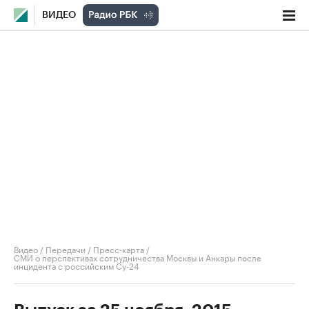
ВИДЕО
Видео
/
Передачи
/
Пресс-карта
/
СМИ о перспективах сотрудничества Москвы и Анкары после
инцидента с российским Су-24