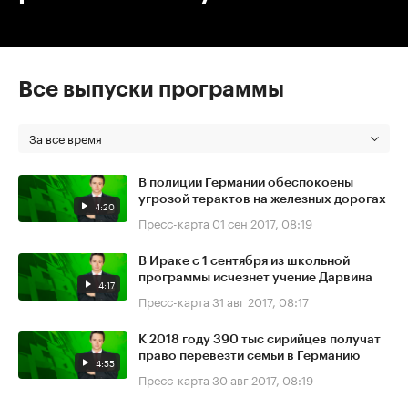
Все выпуски программы
За все время
В полиции Германии обеспокоены
угрозой терактов на железных дорогах
4:20
Пресс-карта
01 сен 2017, 08:19
В Ираке с 1 сентября из школьной
программы исчезнет учение Дарвина
4:17
Пресс-карта
31 авг 2017, 08:17
К 2018 году 390 тыс сирийцев получат
право перевезти семьи в Германию
4:55
Пресс-карта
30 авг 2017, 08:19