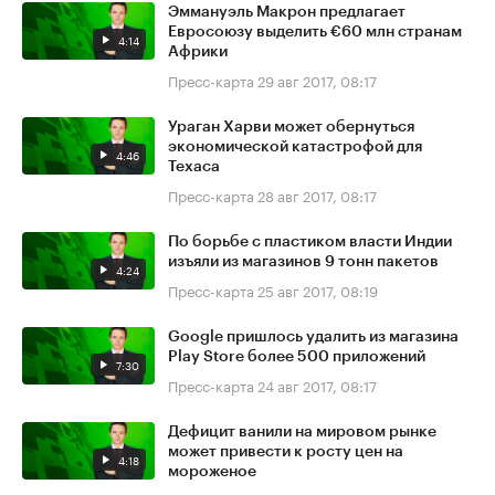
Эммануэль Макрон предлагает
Евросоюзу выделить €60 млн странам
4:14
Африки
Пресс-карта
29 авг 2017, 08:17
Ураган Харви может обернуться
экономической катастрофой для
4:46
Техаса
Пресс-карта
28 авг 2017, 08:17
По борьбе с пластиком власти Индии
изъяли из магазинов 9 тонн пакетов
4:24
Пресс-карта
25 авг 2017, 08:19
Google пришлось удалить из магазина
Play Store более 500 приложений
7:30
Пресс-карта
24 авг 2017, 08:17
Дефицит ванили на мировом рынке
может привести к росту цен на
4:18
мороженое