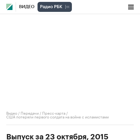
ВИДЕО
Видео
/
Передачи
/
Пресс-карта
/
США потеряли первого солдата на войне с исламистами
Выпуск за 23 октября, 2015