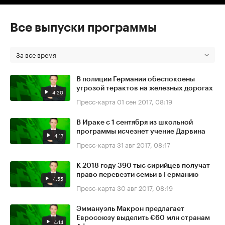
Все выпуски программы
За все время
В полиции Германии обеспокоены
угрозой терактов на железных дорогах
4:20
Пресс-карта
01 сен 2017, 08:19
В Ираке с 1 сентября из школьной
программы исчезнет учение Дарвина
4:17
Пресс-карта
31 авг 2017, 08:17
К 2018 году 390 тыс сирийцев получат
право перевезти семьи в Германию
4:55
Пресс-карта
30 авг 2017, 08:19
Эммануэль Макрон предлагает
Евросоюзу выделить €60 млн странам
4:14