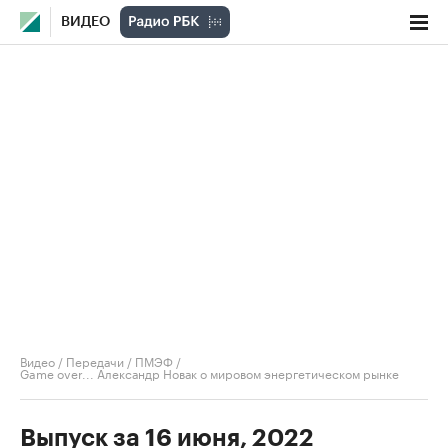
ВИДЕО
Видео
/
Передачи
/
ПМЭФ
/
Game over... Александр Новак о мировом энергетическом рынке
Выпуск за 16 июня, 2022