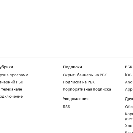
убрики
Подписки
РБК
рхив программ
Скрыть баннеры на РБК
iOS
ечерний РБК
Подписка на РБК
And
 телеканале
Корпоративная подписка
AppG
одключение
Уведомления
Дру
RSS
Обл
Кор
дом
Хос
Рег