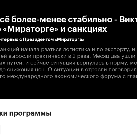
:00
/
00:00
сё более-менее стабильно - Вик
 «Мираторге» и санкциях
нтервью с Президентом «Мираторга»
анкций начала рваться логистика и по экспорту, и 
ей выросли практически в 2 раза. Месяц-два ушли
х путей, и сейчас ситуация вернулась в норму, м
де снижения цен. О ситуации в отрасли поговорил
го международного экономического форума с гла
ски программы