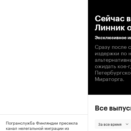
00
Сейчас в
Линник о
Эксклюзивное и
Сразу после с
издержки по н
альтернативны
ожидать кое-г
Петербургско
Мираторга.
Все выпу
Погранслужба Финляндии пресекла
За все время
канал нелегальной миграции из