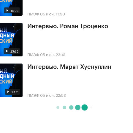
18:08
ПМЭФ
06 июн, 11:30
Интервью. Роман Троценко
25:35
ПМЭФ
05 июн, 23:41
Интервью. Марат Хуснуллин
24:11
ПМЭФ
05 июн, 22:53