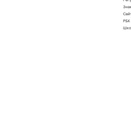
Зна
Сайт
РБК
Шко