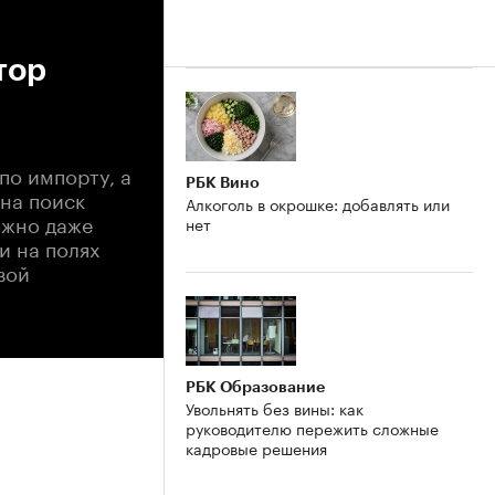
тор
по импорту, а
РБК Вино
 на поиск
Алкоголь в окрошке: добавлять или
ожно даже
нет
и на полях
вой
РБК Образование
Увольнять без вины: как
руководителю пережить сложные
кадровые решения