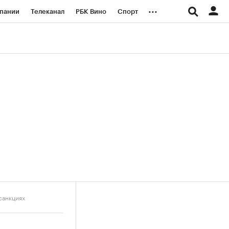
...
пании
Телеканал
РБК Вино
Спорт
ые проекты
Город
Стиль
Крипто
Спецпроекты СПб
логии и медиа
Финансы
санкциях