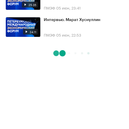
25:35
ПМЭФ
05 июн, 23:41
Интервью. Марат Хуснуллин
24:11
ПМЭФ
05 июн, 22:53