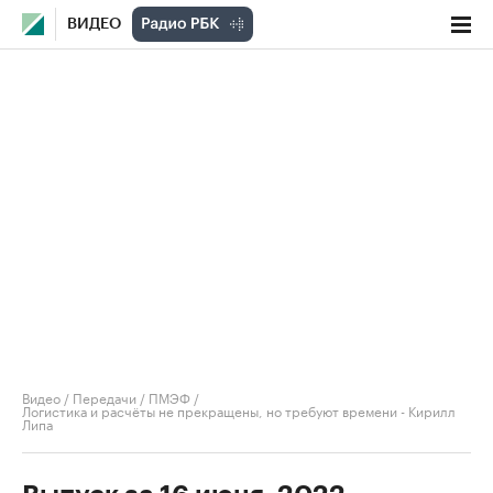
ВИДЕО
Видео
/
Передачи
/
ПМЭФ
/
Логистика и расчёты не прекращены, но требуют времени - Кирилл
Липа