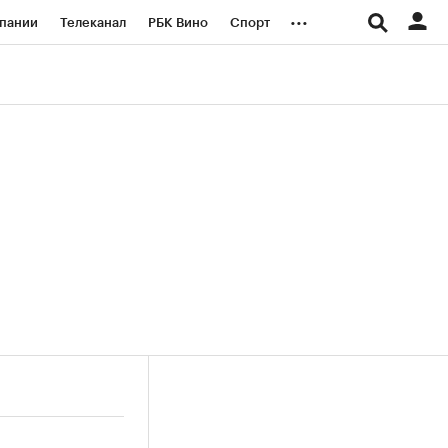
...
пании
Телеканал
РБК Вино
Спорт
ые проекты
Город
Стиль
Крипто
Спецпроекты СПб
логии и медиа
Финансы