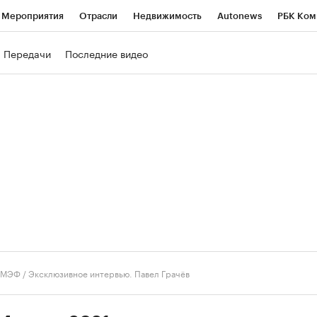
Мероприятия
Отрасли
Недвижимость
Autonews
РБК Ком
ние
РБК Курсы
РБК Life
Тренды
Визионеры
Национальн
Передачи
Последние видео
б
Исследования
Кредитные рейтинги
Франшизы
Газета
роверка контрагентов
Политика
Экономика
Бизнес
Техно
ПМЭФ
/
Эксклюзивное интервью. Павел Грачёв