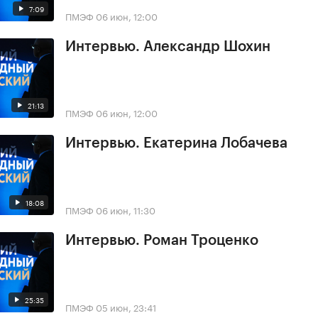
7:09
ПМЭФ
06 июн, 12:00
Интервью. Александр Шохин
21:13
ПМЭФ
06 июн, 12:00
Интервью. Екатерина Лобачева
18:08
ПМЭФ
06 июн, 11:30
Интервью. Роман Троценко
25:35
ПМЭФ
05 июн, 23:41