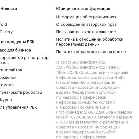
 Новости
Юридическая информация
Информация об ограничениях
roid
О соблюдении авторских прав
allery
Пользовательское соглашение
Политика в отношении обработки
гие продукты РБК
персональных данных
ако для бизнеса
Политика обработки файлов cookie
поративный регистратор
енов
© ООО «БИЗНЕСПРЕСС»,
АО «РОСБИЗНЕСКОНСАЛТИНГ»,
тинг сайтов
1995–2026
. Сообщения и материалы
.решения
информационного агентства «РБК»
(свидетельство о регистрации
комства
средства массовой информации
 знакомств podbor.ru
выдано Федеральной службой
по надзору в сфере связи,
 Курсы
информационных технологий
ла управления РБК
и массовых коммуникаций
(Роскомнадзор) 09.12.2015 за номером
ИА №ФС77-63848) и сетевого издания
«РБК» (свидетельство о регистрации
средства массовой информации
выдано Федеральной службой
по надзору в сфере связи,