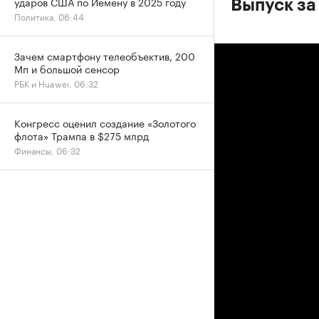
ударов США по Йемену в 2025 году
Выпуск за
Политика, 06:44
Зачем смартфону телеобъектив, 200
Мп и большой сенсор
РБК и Huawei, 06:32
Конгресс оценил создание «Золотого
флота» Трампа в $275 млрд
Финансы, 06:32