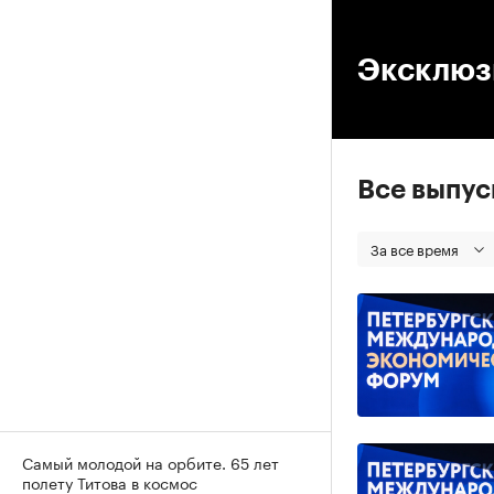
00
Эксклюз
Все выпу
За все время
Самый молодой на орбите. 65 лет
полету Титова в космос