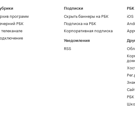
убрики
Подписки
РБК
рхив программ
Скрыть баннеры на РБК
iOS
ечерний РБК
Подписка на РБК
And
 телеканале
Корпоративная подписка
AppG
одключение
Уведомления
Дру
RSS
Обл
Кор
дом
Хос
Рег
Зна
Сайт
РБК
Шко