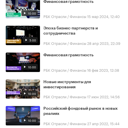
Финансовая грамотность
10:00
РБК Отрасли / Финансы
15 мар 2024, 12:40
Эпоха бизнес-партнерств и
сотрудничества
5:00
РБК Отрасли / Финансы
28 апр 2023, 22:39
Финансовая грамотность
10:00
РБК Отрасли / Финансы
16 фев 2023, 12:38
Новые инструменты для
инвестирования
10:00
РБК Отрасли / Финансы
17 июн 2022, 14:56
Российский фондовый рынок в новых
реалиях
10:00
РБК Отрасли / Финансы
27 апр 2022, 15:44