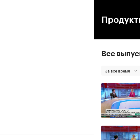
00
Продукт
Все выпу
За все время