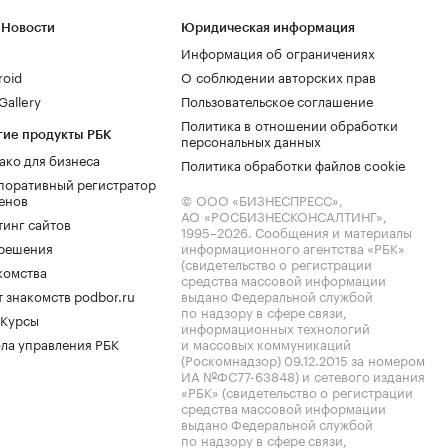
 Новости
Юридическая информация
Информация об ограничениях
roid
О соблюдении авторских прав
allery
Пользовательское соглашение
Политика в отношении обработки
гие продукты РБК
персональных данных
ако для бизнеса
Политика обработки файлов cookie
поративный регистратор
енов
© ООО «БИЗНЕСПРЕСС»,
АО «РОСБИЗНЕСКОНСАЛТИНГ»,
тинг сайтов
1995–2026
. Сообщения и материалы
.решения
информационного агентства «РБК»
(свидетельство о регистрации
комства
средства массовой информации
 знакомств podbor.ru
выдано Федеральной службой
по надзору в сфере связи,
 Курсы
информационных технологий
ла управления РБК
и массовых коммуникаций
(Роскомнадзор) 09.12.2015 за номером
ИА №ФС77-63848) и сетевого издания
«РБК» (свидетельство о регистрации
средства массовой информации
выдано Федеральной службой
по надзору в сфере связи,