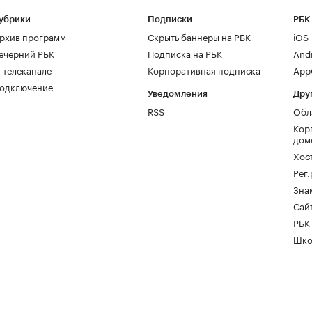
убрики
Подписки
РБК
рхив программ
Скрыть баннеры на РБК
iOS
ечерний РБК
Подписка на РБК
And
 телеканале
Корпоративная подписка
AppG
одключение
Уведомления
Дру
RSS
Обл
Кор
дом
Хос
Рег
Зна
Сайт
РБК
Шко