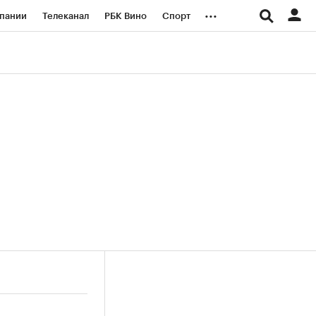
...
пании
Телеканал
РБК Вино
Спорт
ые проекты
Город
Стиль
Крипто
Спецпроекты СПб
логии и медиа
Финансы