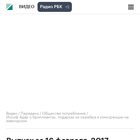
ВИДЕО
Видео
/
Передачи
/
Общество потребления
/
Иосиф Адар о бриллиантах, подарках из серебра и конкуренции на
ювелирном