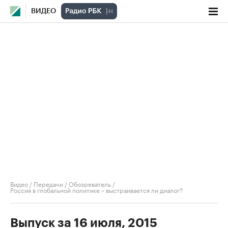
ВИДЕО
Видео
/
Передачи
/
Обозреватель
/
Россия в глобальной политике – выстраивается ли диалог?
Выпуск за 16 июля, 2015