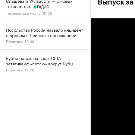
Слащева и Wylsacom — о новых
Выпуск за
технологиях
РАДИО
Технологии и медиа, 19:38
Посольство России назвало инцидент
с дроном в Лейпциге провокацией
Политика, 19:38
Рубио рассказал, как США
затягивают «петлю» вокруг Кубы
Политика, 19:28