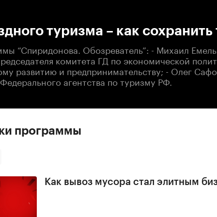
:00
/
00:00
здного туризма – как сохранить
ммы “Спиридонова. Обозреватель”: - Михаил Емель
председателя комитета ГД по экономической полит
му развитию и предпринимательству; - Олег Сафо
 Федерального агентства по туризму РФ.
ски программы
Как вывоз мусора стал элитным би