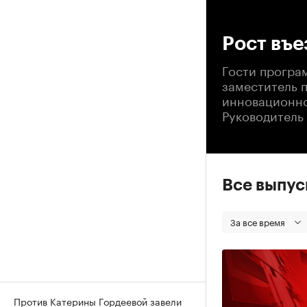
00
Рост въе
Гости програ
заместитель 
инновационно
Руководитель
Все выпу
За все время
Против Катерины Гордеевой завели