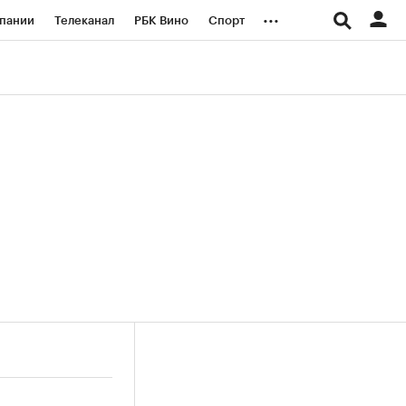
...
пании
Телеканал
РБК Вино
Спорт
ые проекты
Город
Стиль
Крипто
Спецпроекты СПб
логии и медиа
Финансы