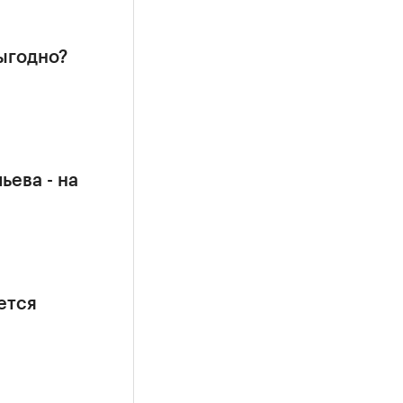
ыгодно?
ьева - на
ется