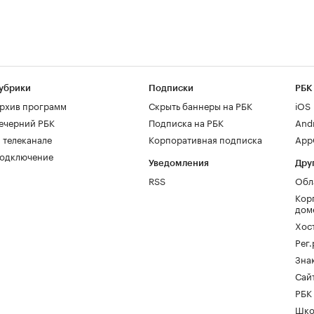
убрики
Подписки
РБК
рхив программ
Скрыть баннеры на РБК
iOS
ечерний РБК
Подписка на РБК
And
 телеканале
Корпоративная подписка
AppG
одключение
Уведомления
Дру
RSS
Обл
Кор
дом
Хос
Рег
Зна
Сайт
РБК
Шко