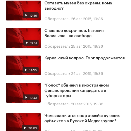
Оставить музеи без охраны: кому
выгодно?
19:56
Обозреватель
26 авг 2015, 19:36
Спешное досрочное. Евгения
Васильева - на свободе
19:51
Обозреватель
25 авг 2015, 19:36
Курильский вопрос. Торг продолжается
19:50
Обозреватель
24 авг 2015, 19:36
"Голос" обвинил в иностранном
финансировании кандидатов в
губернаторы
19:43
Обозреватель
20 авг 2015, 19:36
Чем закончится спор хозяйствующих
субъектов в Русской Медиагруппе?
20:03
Обозреватель
19 авг 2015, 19:36