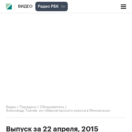
ВИДЕО
Видео
/
Передачи
/
Обозреватель
/
Александр Ткачёв: из губернаторского кресла в Минсельхоз
Выпуск за 22 апреля, 2015