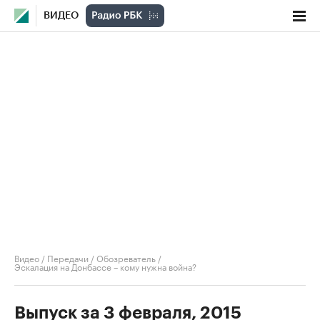
ВИДЕО
Видео
/
Передачи
/
Обозреватель
/
Эскалация на Донбассе – кому нужна война?
Выпуск за 3 февраля, 2015