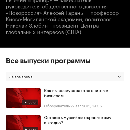
руководителя общественного движения
«Новороссия» Алексей Гарань — профессор
Киево-Могилянской академии, политолог
Николай Злобин - президент Центра
глобальных интересов (США)
Все выпуски программы
За все время
Как вывоз мусора стал элитным
бизнесом
20:01
Обозреватель
27 авг 2015, 19:36
Оставить музеи без охраны: кому
выгодно?
19:56