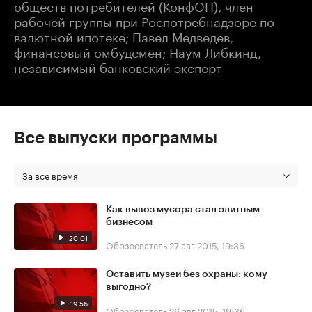
обществ потребителей (КонфОП), член
рабочей группы при Роспотребнадзоре по
валютной ипотеке; Павел Медведев,
финансовый омбудсмен; Наум Либкинд,
независимый банковский эксперт
Все выпуски программы
За все время
Как вывоз мусора стал элитным
бизнесом
20:01
Обозреватель
27 авг 2015, 19:36
Оставить музеи без охраны: кому
выгодно?
19:56
Обозреватель
26 авг 2015, 19:36