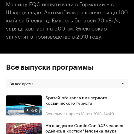
Машину EQC испытывали в Германии – в
Шварцвальде. Автомобиль разгоняется до 100
км/ч за 5 секунд. Ёмкость батареи 70 кВт/ч,
заряда хватает на 500 км. Электрокар
запустят в производство в 2019 году.
Все выпуски программы
За все время
SpaseX объявила имя первого
космического туриста
0:45
Без комментариев
18 сен 2018, 14:40
На шведском Comic Con 547 человек
оделись в костюм Человека-паука