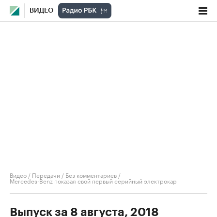
ВИДЕО
Видео
/
Передачи
/
Без комментариев
/
Mercedes-Benz показал свой первый серийный электрокар
Выпуск за 8 августа, 2018