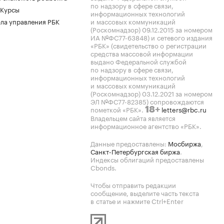
по надзору в сфере связи,
 Курсы
информационных технологий
ла управления РБК
и массовых коммуникаций
(Роскомнадзор) 09.12.2015 за номером
ИА №ФС77-63848) и сетевого издания
«РБК» (свидетельство о регистрации
средства массовой информации
выдано Федеральной службой
по надзору в сфере связи,
информационных технологий
и массовых коммуникаций
(Роскомнадзор) 03.12.2021 за номером
ЭЛ №ФС77-82385) сопровождаются
пометкой «РБК».
letters@rbc.ru
18+
Владельцем сайта является
информационное агентство «РБК».
Данные предоставлены:
Мосбиржа
,
Санкт-Петербургская биржа
.
Индексы облигаций предоставлены
Cbonds.
Чтобы отправить редакции
сообщение, выделите часть текста
в статье и нажмите Ctrl+Enter