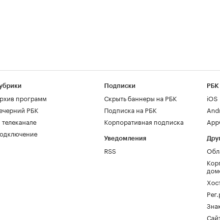
убрики
Подписки
РБК
рхив программ
Скрыть баннеры на РБК
iOS
ечерний РБК
Подписка на РБК
And
 телеканале
Корпоративная подписка
AppG
одключение
Уведомления
Дру
RSS
Обл
Кор
дом
Хос
Рег
Зна
Сайт