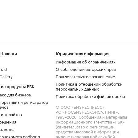
 Новости
Юридическая информация
Информация об ограничениях
roid
О соблюдении авторских прав
allery
Пользовательское соглашение
Политика в отношении обработки
гие продукты РБК
персональных данных
ако для бизнеса
Политика обработки файлов cookie
поративный регистратор
енов
© ООО «БИЗНЕСПРЕСС»,
АО «РОСБИЗНЕСКОНСАЛТИНГ»,
тинг сайтов
1995–2026
. Сообщения и материалы
.решения
информационного агентства «РБК»
(свидетельство о регистрации
комства
средства массовой информации
 знакомств podbor.ru
выдано Федеральной службой