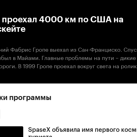
:00
/
00:00
 проехал 4000 км по США на
скейте
тний Фабрис Гропе выехал из Сан-Франциско. Спус
ибыл в Майами. Главные проблемы на пути – дикие
роги. В 1999 Гропе проехал вокруг света на ролик
ски программы
SpaseX объявила имя первого косм