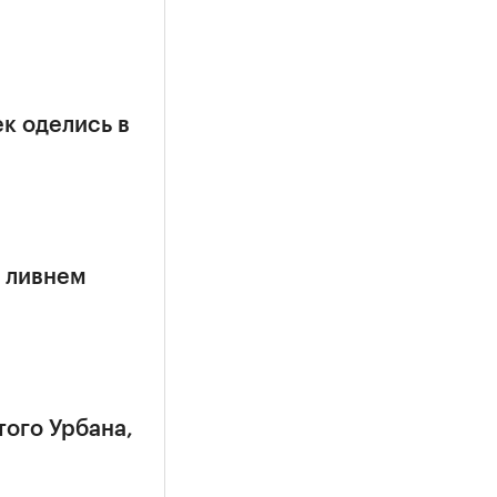
к оделись в
 ливнем
того Урбана,