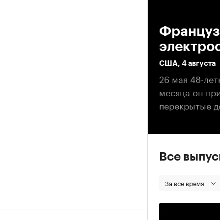
00
Француз
электро
США, 4 августа
26 мая 48-ле
месяца он пр
перекрытые до
Все выпу
За все время