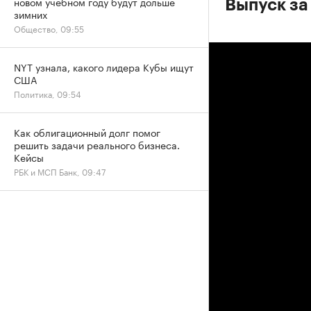
новом учебном году будут дольше
Выпуск за 
зимних
Общество, 09:55
NYT узнала, какого лидера Кубы ищут
США
Политика, 09:54
Как облигационный долг помог
решить задачи реального бизнеса.
Кейсы
РБК и МСП Банк, 09:47