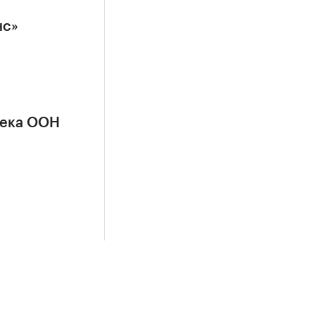
нс»
сека ООН