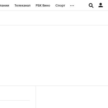
...
пании
Телеканал
РБК Вино
Спорт
ые проекты
Город
Стиль
Крипто
Спецпроекты СПб
логии и медиа
Финансы