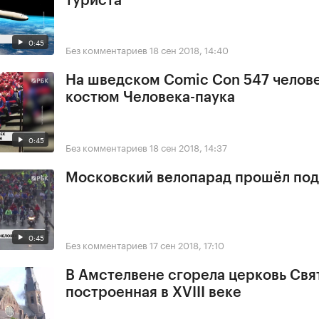
туриста
0:45
Без комментариев
18 сен 2018, 14:40
На шведском Comic Con 547 челове
костюм Человека-паука
0:45
Без комментариев
18 сен 2018, 14:37
Московский велопарад прошёл под
0:45
Без комментариев
17 сен 2018, 17:10
В Амстелвене сгорела церковь Свя
построенная в XVIII веке