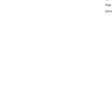
РБК
Шко