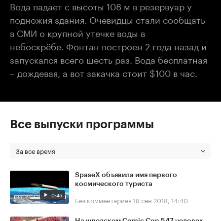
Вода падает с высоты 108 м в резервуар у
подножия здания. Очевидцы стали сообщать
в СМИ о крупной утечке воды в
небоскрёбе. Фонтан построен 2 года назад и
запускался всего шесть раз. Вода бесплатная
– дождевая, а вот закачка стоит $100 в час.
Все выпуски программы
За все время
SpaseX объявила имя первого
космического туриста
0:45
Без комментариев
18 сен 2018, 14:40