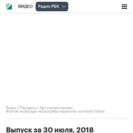
ВИДЕО
Видео
/
Передачи
/
Без комментариев
/
Фонтан на фасаде небоскрёба перепугал жителей Гуйяна
Выпуск за 30 июля, 2018