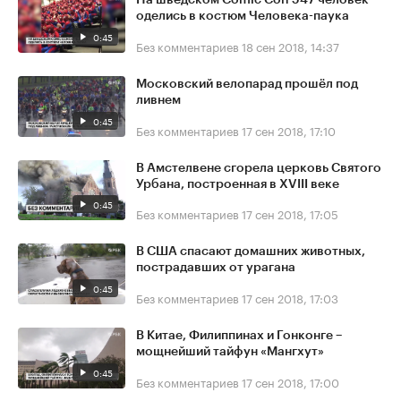
На шведском Comic Con 547 человек
оделись в костюм Человека-паука
0:45
Без комментариев
18 сен 2018, 14:37
Московский велопарад прошёл под
ливнем
0:45
Без комментариев
17 сен 2018, 17:10
В Амстелвене сгорела церковь Святого
Урбана, построенная в XVIII веке
0:45
Без комментариев
17 сен 2018, 17:05
В США спасают домашних животных,
пострадавших от урагана
0:45
Без комментариев
17 сен 2018, 17:03
В Китае, Филиппинах и Гонконге –
мощнейший тайфун «Мангхут»
0:45
Без комментариев
17 сен 2018, 17:00