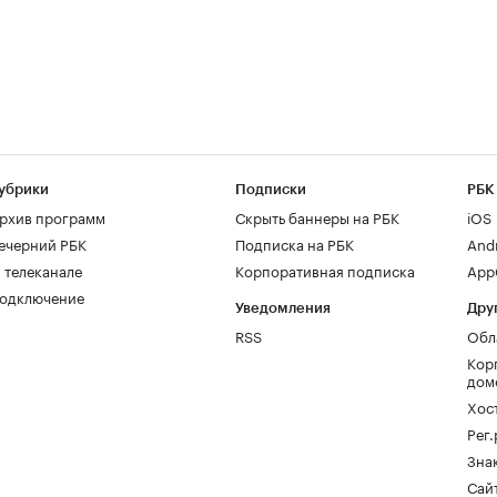
убрики
Подписки
РБК
рхив программ
Скрыть баннеры на РБК
iOS
ечерний РБК
Подписка на РБК
And
 телеканале
Корпоративная подписка
AppG
одключение
Уведомления
Дру
RSS
Обл
Кор
дом
Хос
Рег
Зна
Сайт