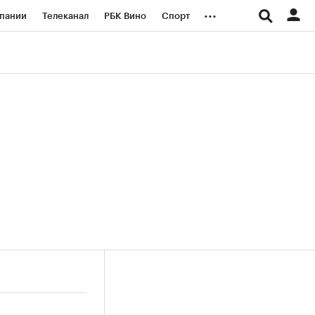
...
пании
Телеканал
РБК Вино
Спорт
ые проекты
Город
Стиль
Крипто
Спецпроекты СПб
логии и медиа
Финансы