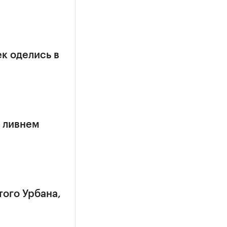
к оделись в
 ливнем
того Урбана,