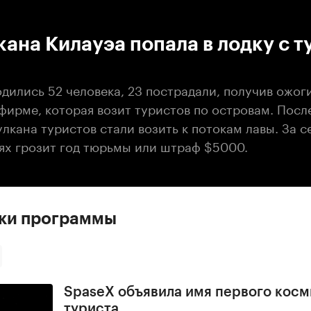
:00
/
00:00
кана Килауэа попала в лодку с 
дились 52 человека, 23 пострадали, получив ожог
фирме, которая возит туристов по островам. Посл
лкана туристов стали возить к потокам лавы. За 
йях грозит год тюрьмы или штраф $5000.
ски программы
SpaseX объявила имя первого косм
туриста