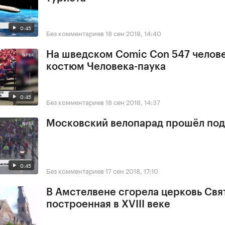
0:45
Без комментариев
18 сен 2018, 14:40
На шведском Comic Con 547 челове
костюм Человека-паука
0:45
Без комментариев
18 сен 2018, 14:37
Московский велопарад прошёл под
0:45
Без комментариев
17 сен 2018, 17:10
В Амстелвене сгорела церковь Свя
построенная в XVIII веке