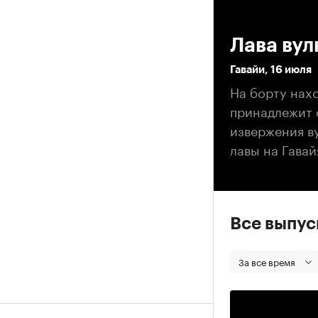
00
Лава вул
Гавайи, 16 июля
На борту нахо
принадлежит 
извержения ву
лавы на Гава
Все выпу
За все время