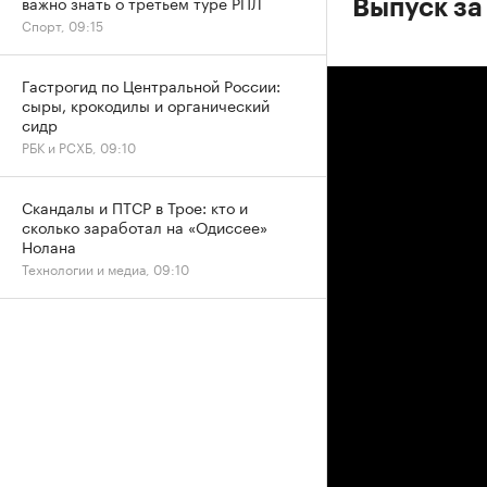
важно знать о третьем туре РПЛ
Выпуск за
Спорт, 09:15
Гастрогид по Центральной России:
сыры, крокодилы и органический
сидр
РБК и РСХБ, 09:10
Скандалы и ПТСР в Трое: кто и
сколько заработал на «Одиссее»
Нолана
Технологии и медиа, 09:10