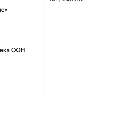
нс»
сека ООН