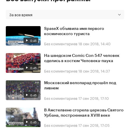
За все время
SpaseX объявила имя первого
космического туриста
0:45
Без комментариев
18 сен 2018, 14:40
На шведском Comic Con 547 человек
оделись в костюм Человека-паука
0:45
Без комментариев
18 сен 2018, 14:37
Московский велопарад прошёл под
ливнем
0:45
Без комментариев
17 сен 2018, 17:10
В Амстелвене сгорела церковь Святого
Урбана, построенная в XVIII веке
0:45
Без комментариев
17 сен 2018, 17:05