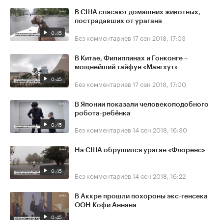
В США спасают домашних животных,
пострадавших от урагана
0:45
Без комментариев
17 сен 2018, 17:03
В Китае, Филиппинах и Гонконге –
мощнейший тайфун «Мангхут»
0:45
Без комментариев
17 сен 2018, 17:00
В Японии показали человекоподобного
робота-ребёнка
0:45
Без комментариев
14 сен 2018, 16:30
На США обрушился ураган «Флоренс»
0:45
Без комментариев
14 сен 2018, 16:22
В Аккре прошли похороны экс-генсека
ООН Кофи Аннана
0:45