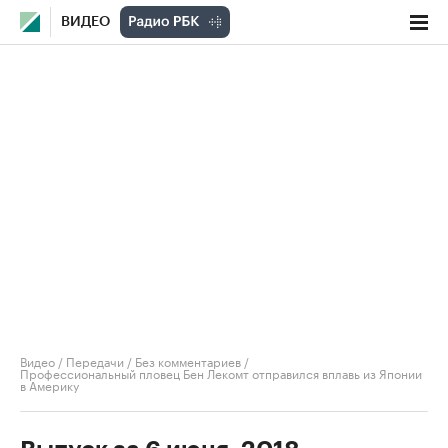
ВИДЕО
Видео
/
Передачи
/
Без комментариев
/
Профессиональный пловец Бен Лекомт отправился вплавь из Японии
в Америку