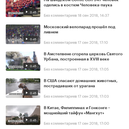
На шведском Comic Con 547 человек
оделись в костюм Человека-паука
0:45
Без комментариев
18 сен 2018, 14:37
Московский велопарад прошёл под
ливнем
0:45
Без комментариев
17 сен 2018, 17:10
В Амстелвене сгорела церковь Святого
Урбана, построенная в XVIII веке
0:45
Без комментариев
17 сен 2018, 17:05
В США спасают домашних животных,
пострадавших от урагана
0:45
Без комментариев
17 сен 2018, 17:03
В Китае, Филиппинах и Гонконге –
мощнейший тайфун «Мангхут»
0:45
Без комментариев
17 сен 2018, 17:00