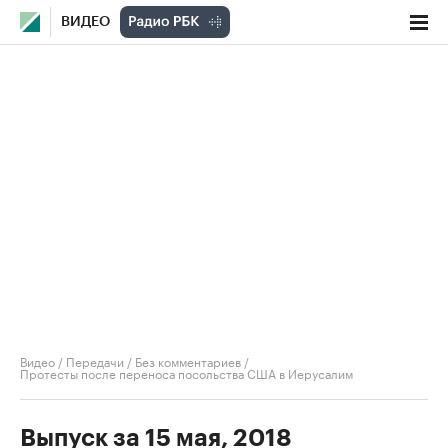
ВИДЕО
Видео
/
Передачи
/
Без комментариев
/
Протесты после переноса посольства США в Иерусалим
Выпуск за 15 мая, 2018