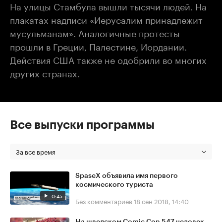
На улицы Стамбула вышли тысячи людей. На
плакатах надписи «Иерусалим принадлежит
мусульманам». Аналогичные протесты
прошли в Греции, Палестине, Иордании.
Действия США также не одобрили во многих
других странах.
Все выпуски программы
За все время
SpaseX объявила имя первого
космического туриста
0:45
Без комментариев
18 сен 2018, 14:40