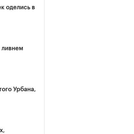
к оделись в
 ливнем
того Урбана,
х,