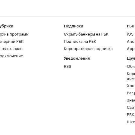
убрики
Подписки
РБК
рхив программ
Скрыть баннеры на РБК
iOS
ечерний РБК
Подписка на РБК
And
 телеканале
Корпоративная подписка
AppG
одключение
Уведомления
Дру
RSS
Обл
Кор
дом
Хос
Рег
Зна
Сайт
РБК
Шко