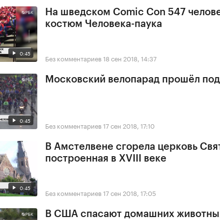
На шведском Comic Con 547 челове
костюм Человека-паука
0:45
Без комментариев
18 сен 2018, 14:37
Московский велопарад прошёл под
0:45
Без комментариев
17 сен 2018, 17:10
В Амстелвене сгорела церковь Свя
построенная в XVIII веке
0:45
Без комментариев
17 сен 2018, 17:05
В США спасают домашних животны