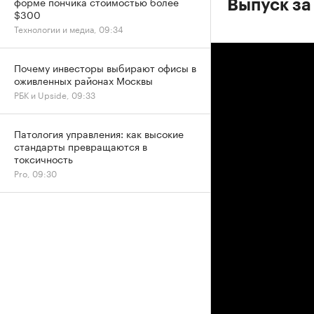
форме пончика стоимостью более
Выпуск за
$300
Технологии и медиа, 09:34
Почему инвесторы выбирают офисы в
оживленных районах Москвы
РБК и Upside, 09:33
Патология управления: как высокие
стандарты превращаются в
токсичность
Pro, 09:30