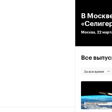
00
В Москве
«Селиге
Москва, 22 март
Все выпу
За все время