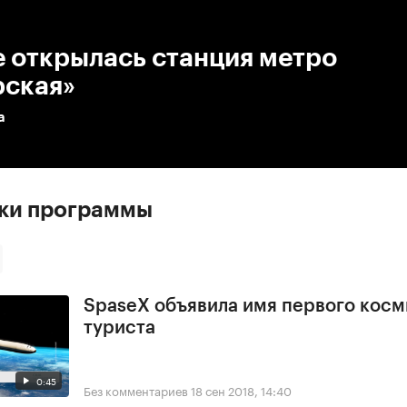
:00
/
00:00
 открылась станция метро
рская»
а
ски программы
SpaseX объявила имя первого косм
туриста
0:45
Без комментариев
18 сен 2018, 14:40