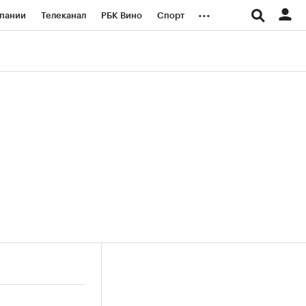
...
пании
Телеканал
РБК Вино
Спорт
ые проекты
Город
Стиль
Крипто
Спецпроекты СПб
логии и медиа
Финансы