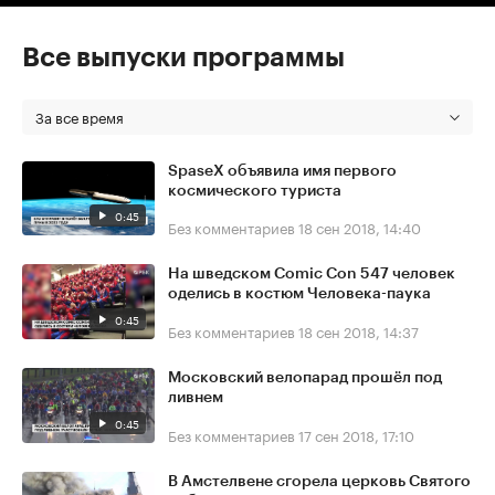
Все выпуски программы
За все время
SpaseX объявила имя первого
космического туриста
0:45
Без комментариев
18 сен 2018, 14:40
На шведском Comic Con 547 человек
оделись в костюм Человека-паука
0:45
Без комментариев
18 сен 2018, 14:37
Московский велопарад прошёл под
ливнем
0:45
Без комментариев
17 сен 2018, 17:10
В Амстелвене сгорела церковь Святого