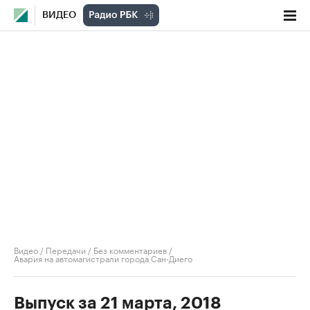
ВИДЕО
Видео
/
Передачи
/
Без комментариев
/
Авария на автомагистрали города Сан-Диего
Выпуск за 21 марта, 2018