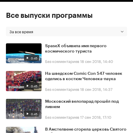
Все выпуски программы
За все время
SpaseX объявила имя первого
космического туриста
0:45
Без комментариев
18 сен 2018, 14:40
На шведском Comic Con 547 человек
оделись в костюм Человека-паука
0:45
Без комментариев
18 сен 2018, 14:37
Московский велопарад прошёл под
ливнем
0:45
Без комментариев
17 сен 2018, 17:10
В Амстелвене сгорела церковь Святого