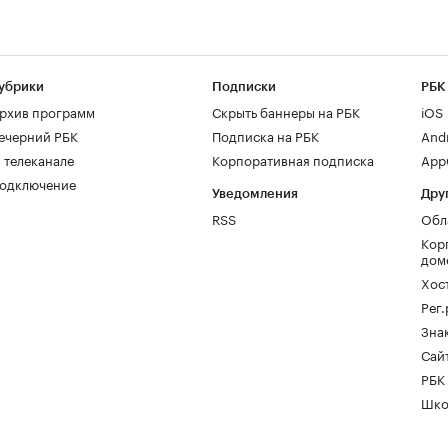
убрики
Подписки
РБК
рхив программ
Скрыть баннеры на РБК
iOS
ечерний РБК
Подписка на РБК
And
 телеканале
Корпоративная подписка
AppG
одключение
Уведомления
Дру
RSS
Обл
Кор
дом
Хос
Рег
Зна
Сайт
РБК
Шко