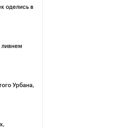
к оделись в
 ливнем
того Урбана,
х,