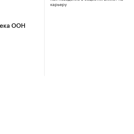
карьеру
сека ООН