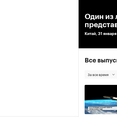
00
Один из 
представ
Китай, 31 января
Все выпу
За все время