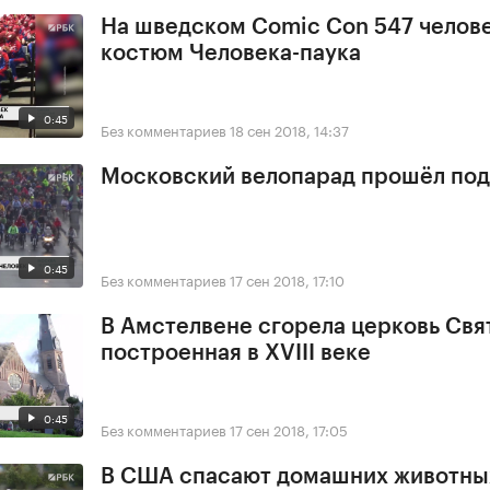
На шведском Comic Con 547 челове
костюм Человека-паука
0:45
Без комментариев
18 сен 2018, 14:37
Московский велопарад прошёл под
0:45
Без комментариев
17 сен 2018, 17:10
В Амстелвене сгорела церковь Свя
построенная в XVIII веке
0:45
Без комментариев
17 сен 2018, 17:05
В США спасают домашних животны