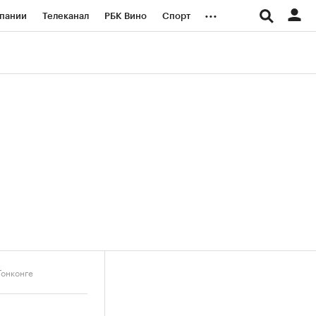
...
пании
Телеканал
РБК Вино
Спорт
ые проекты
Город
Стиль
Крипто
Спецпроекты СПб
логии и медиа
Финансы
Гонконге