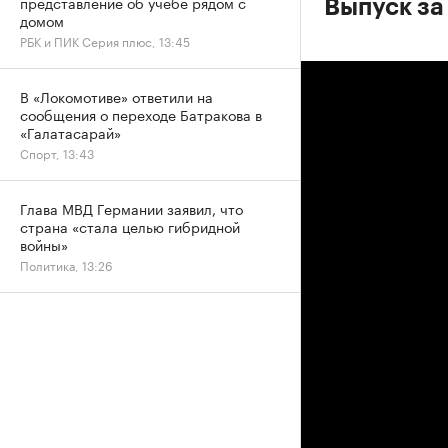
представление об учебе рядом с
Выпуск за
домом
РБК и ПИК Серия плюс, 13:45
В «Локомотиве» ответили на
сообщения о переходе Батракова в
«Галатасарай»
Спорт, 13:43
Глава МВД Германии заявил, что
страна «стала целью гибридной
войны»
Политика, 13:26