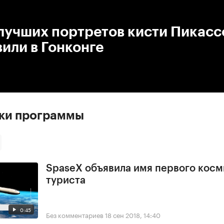
:00
/
00:00
лучших портретов кисти Пикасс
или в Гонконге
ски программы
SpaseX объявила имя первого косм
туриста
0:45
Без комментариев
18 сен 2018, 14:40