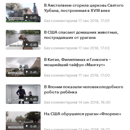
В Амстелвене сгорела церковь Святого
Урбана, построенная в XVIII веке
0:45
Без комментариев
17 сен 2018, 17:05
В США спасают домашних животных,
пострадавших от урагана
0:45
Без комментариев
17 сен 2018, 17:03
В Китае, Филиппинах и Гонконге –
мощнейший тайфун «Мангхут»
0:45
Без комментариев
17 сен 2018, 17:00
В Японии показали человекоподобного
робота-ребёнка
0:45
Без комментариев
14 сен 2018, 16:30
На США обрушился ураган «Флоренс»
0:45
Без комментариев
14 сен 2018, 16:22