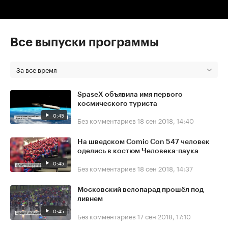
Все выпуски программы
За все время
SpaseX объявила имя первого
космического туриста
0:45
Без комментариев
18 сен 2018, 14:40
На шведском Comic Con 547 человек
оделись в костюм Человека-паука
0:45
Без комментариев
18 сен 2018, 14:37
Московский велопарад прошёл под
ливнем
0:45
Без комментариев
17 сен 2018, 17:10