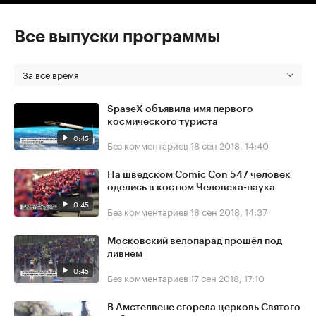
Все выпуски программы
За все время
SpaseX объявила имя первого
космического туриста
0:45
Без комментариев
18 сен 2018, 14:40
На шведском Comic Con 547 человек
оделись в костюм Человека-паука
0:45
Без комментариев
18 сен 2018, 14:37
Московский велопарад прошёл под
ливнем
0:45
Без комментариев
17 сен 2018, 17:10
В Амстелвене сгорела церковь Святого