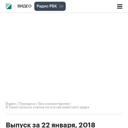
ВИДЕО
Видео
/
Передачи
/
Без комментариев
/
В Токио прошли учения на случай ракетного удара
Выпуск за 22 января, 2018