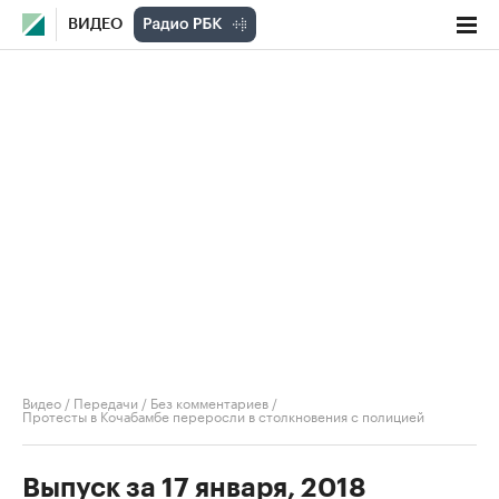
ВИДЕО
Видео
/
Передачи
/
Без комментариев
/
Протесты в Кочабамбе переросли в столкновения с полицией
Выпуск за 17 января, 2018