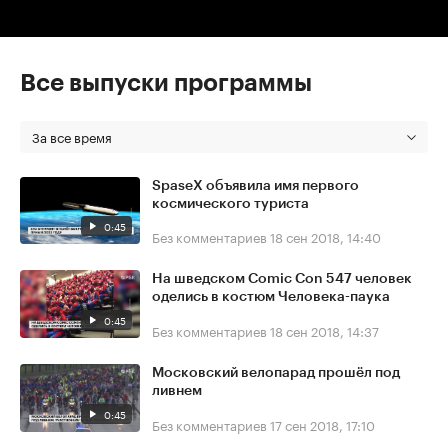
Все выпуски программы
За все время
SpaseX объявила имя первого
космического туриста
0:45
Без комментариев
18 сен 2018, 14:40
На шведском Comic Con 547 человек
оделись в костюм Человека-паука
0:45
Без комментариев
18 сен 2018, 14:37
Московский велопарад прошёл под
ливнем
0:45
Без комментариев
17 сен 2018, 17:10