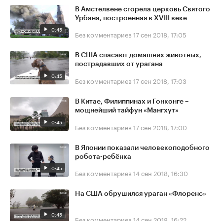
В Амстелвене сгорела церковь Святого
Урбана, построенная в XVIII веке
0:45
Без комментариев
17 сен 2018, 17:05
В США спасают домашних животных,
пострадавших от урагана
0:45
Без комментариев
17 сен 2018, 17:03
В Китае, Филиппинах и Гонконге –
мощнейший тайфун «Мангхут»
0:45
Без комментариев
17 сен 2018, 17:00
В Японии показали человекоподобного
робота-ребёнка
0:45
Без комментариев
14 сен 2018, 16:30
На США обрушился ураган «Флоренс»
0:45
Без комментариев
14 сен 2018, 16:22