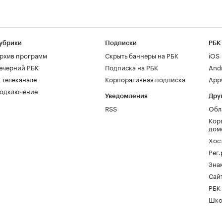
убрики
Подписки
РБК
рхив программ
Скрыть баннеры на РБК
iOS
ечерний РБК
Подписка на РБК
And
 телеканале
Корпоративная подписка
AppG
одключение
Уведомления
Дру
RSS
Обл
Кор
дом
Хос
Рег
Зна
Сайт
РБК
Шко