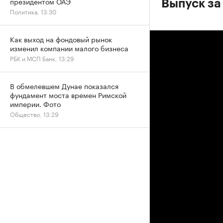
президентом ОАЭ
Выпуск за 
Политика, 13:30
Как выход на фондовый рынок
изменил компании малого бизнеса
РБК и МСП Банк, 13:29
В обмелевшем Дунае показался
фундамент моста времен Римской
империи. Фото
Общество, 13:29