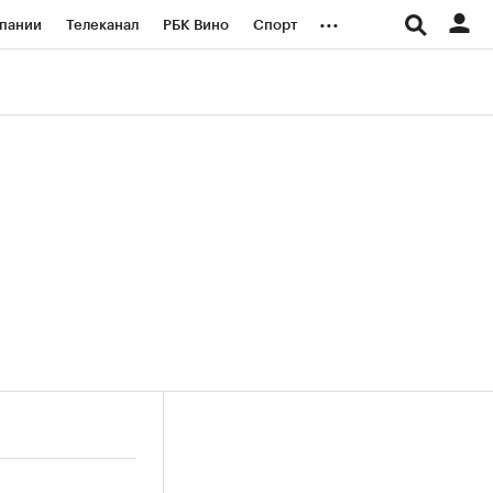
...
пании
Телеканал
РБК Вино
Спорт
ые проекты
Город
Стиль
Крипто
Спецпроекты СПб
логии и медиа
Финансы