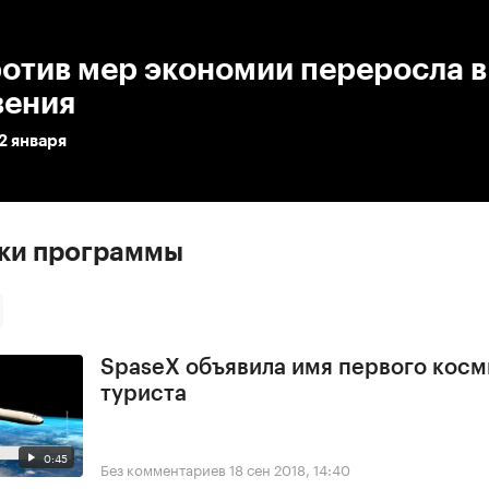
:00
/
00:00
отив мер экономии переросла в
вения
2 января
ски программы
SpaseX объявила имя первого косм
туриста
0:45
Без комментариев
18 сен 2018, 14:40