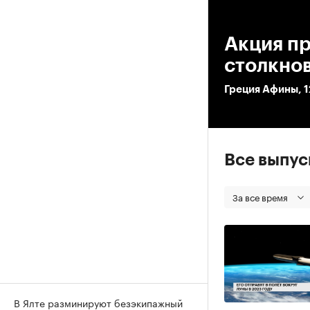
00
Акция пр
столкно
Греция Афины, 1
Все выпу
За все время
В Ялте разминируют безэкипажный