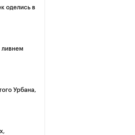
к оделись в
 ливнем
того Урбана,
х,