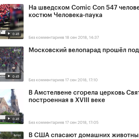
На шведском Comic Con 547 челове
костюм Человека-паука
0:45
Без комментариев
18 сен 2018, 14:37
Московский велопарад прошёл под
0:45
Без комментариев
17 сен 2018, 17:10
В Амстелвене сгорела церковь Свя
построенная в XVIII веке
0:45
Без комментариев
17 сен 2018, 17:05
В США спасают домашних животны