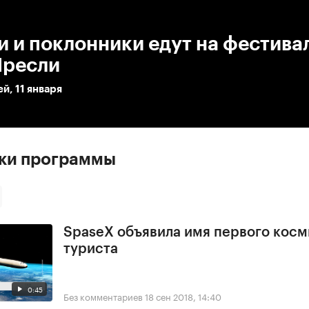
:00
/
00:00
 и поклонники едут на фестива
Пресли
й, 11 января
ски программы
SpaseX объявила имя первого косм
туриста
0:45
Без комментариев
18 сен 2018, 14:40