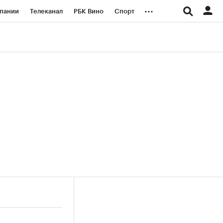
...
пании
Телеканал
РБК Вино
Спорт
ые проекты
Город
Стиль
Крипто
Спецпроекты СПб
логии и медиа
Финансы