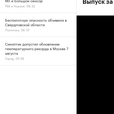
Мп и большой сенсор
Выпуск за 
РБК и Huawei, 06:32
Беспилотную опасность объявили в
Свердловской области
Политика, 06:10
Синоптик допустил обновление
температурного рекорда в Москве 7
августа
Город, 05:56