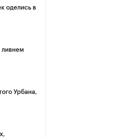
к оделись в
 ливнем
того Урбана,
х,