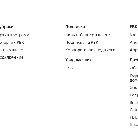
убрики
Подписки
РБК
рхив программ
Скрыть баннеры на РБК
iOS
ечерний РБК
Подписка на РБК
And
 телеканале
Корпоративная подписка
AppG
одключение
Уведомления
Дру
RSS
Обл
Кор
дом
Хос
Рег
Зна
Сайт
РБК
Шко