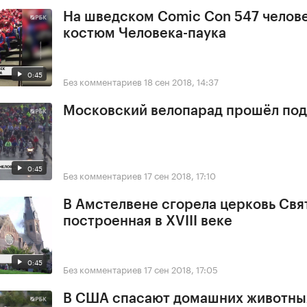
На шведском Comic Con 547 челове
костюм Человека-паука
0:45
Без комментариев
18 сен 2018, 14:37
Московский велопарад прошёл под
0:45
Без комментариев
17 сен 2018, 17:10
В Амстелвене сгорела церковь Свя
построенная в XVIII веке
0:45
Без комментариев
17 сен 2018, 17:05
В США спасают домашних животны