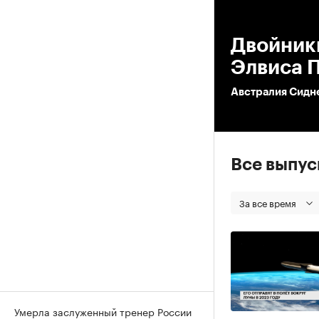
00
Двойники
Элвиса 
Австралия Сидне
Все выпу
За все время
Умерла заслуженный тренер России