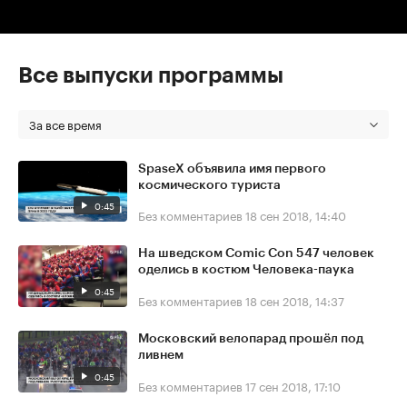
Все выпуски программы
За все время
SpaseX объявила имя первого
космического туриста
0:45
Без комментариев
18 сен 2018, 14:40
На шведском Comic Con 547 человек
оделись в костюм Человека-паука
0:45
Без комментариев
18 сен 2018, 14:37
Московский велопарад прошёл под
ливнем
0:45
Без комментариев
17 сен 2018, 17:10