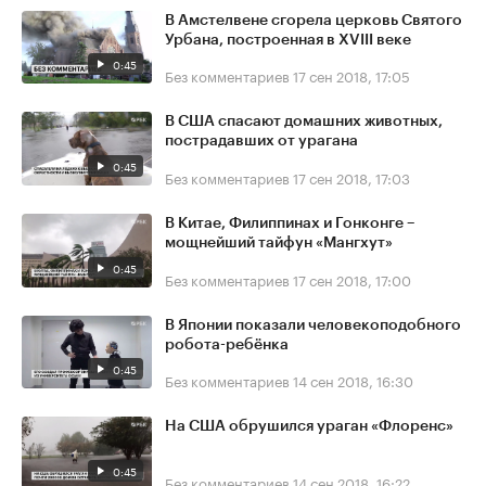
В Амстелвене сгорела церковь Святого
Урбана, построенная в XVIII веке
0:45
Без комментариев
17 сен 2018, 17:05
В США спасают домашних животных,
пострадавших от урагана
0:45
Без комментариев
17 сен 2018, 17:03
В Китае, Филиппинах и Гонконге –
мощнейший тайфун «Мангхут»
0:45
Без комментариев
17 сен 2018, 17:00
В Японии показали человекоподобного
робота-ребёнка
0:45
Без комментариев
14 сен 2018, 16:30
На США обрушился ураган «Флоренс»
0:45
Без комментариев
14 сен 2018, 16:22