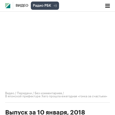
ВИДЕО
Видео
/
Передачи
/
Без комментариев
/
В японской префектуре Хего прошла ежегодная «гонка за счастьем»
Выпуск за 10 января, 2018